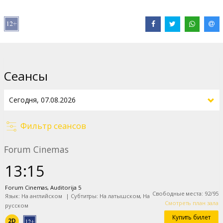
Pежиссер :
Steven Spielberg
В ролях:
Emily Blunt
,
Josh O'Connor
,
Colin Firth
,
Eve Hewson
,
Colman Domingo
Сайты:
IMDB
,
Официальный сайт
Сеансы
Фильтр сеансов
Forum Cinemas
13:15
Forum Cinemas, Auditorija 5
Свободные места
:
92
/
95
Язык: На английском
|
Субтитры: На латышском, На
Смотреть план зала
русском
Купить билет
2D