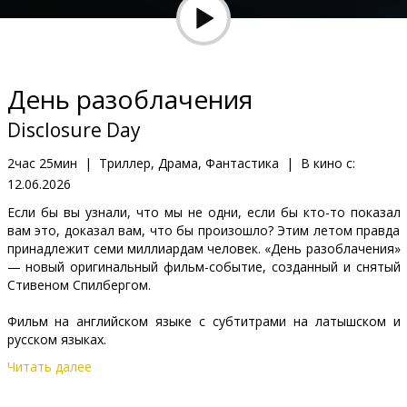
Кинозакуски
B2B
День разоблачения
Клуб
Disclosure Day
2час 25мин
|
Триллер, Драма, Фантастика
|
В кино с:
12.06.2026
Если бы вы узнали, что мы не одни, если бы кто-то показал
вам это, доказал вам, что бы произошло? Этим летом правда
принадлежит семи миллиардам человек. «День разоблачения»
— новый оригинальный фильм-событие, созданный и снятый
Стивеном Спилбергом.
Фильм на английском языке с субтитрами на латышском и
русском языках.
Читать далее
Дистрибьютор:
Latvian Theatrical Distribution