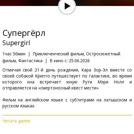
Кинозакуски
B2B
Супергёрл
Клуб
Supergirl
1час 50мин
|
Приключенческий фильм, Остросюжетный
фильм, Фантастика
|
В кино с:
25.06.2026
Отмечая свой 21-й день рождения, Кара Зор-Эл вместе со
своей собакой Крипто путешествует по галактике, во время
которого она встречает юную Рути Мэри Нолл и
отправляется на «смертоносный квест мести».
Фильм на английском языке с субтитрами на латышском и
русском языках.
Читать далее
Дистрибьютор:
Acme Film SIA
Pежиссер :
Craig Gillespie