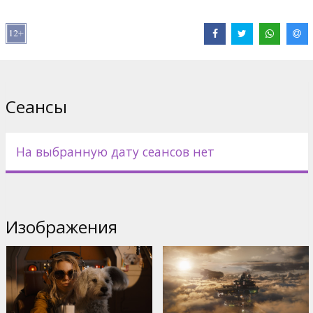
В ролях:
Milly Alcock
,
Matthias Schoenaerts
,
Eve Ridley
,
David
Krumholtz
,
Emily Beecham
,
Jason Momoa
Сайты:
IMDB
,
Официальный сайт
,
Facebook
Сеансы
На выбранную дату сеансов нет
Изображения