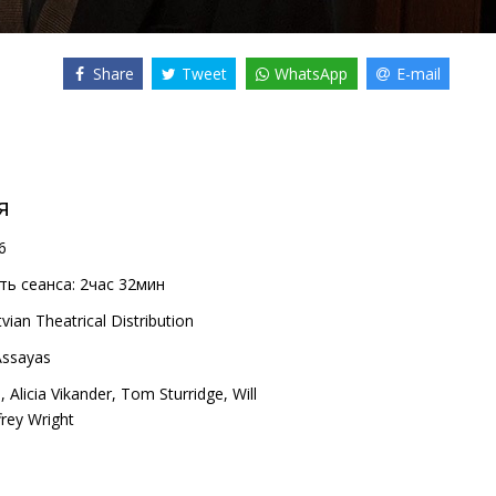
Share
Tweet
WhatsApp
E-mail
я
6
ь сеанса:
2час 32мин
vian Theatrical Distribution
 Assayas
o
,
Alicia Vikander
,
Tom Sturridge
,
Will
frey Wright