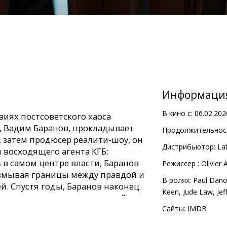
Информаци
В кино с:
06.02.202
овиях постсоветского хаоса
 Вадим Баранов, прокладывает
Продолжительност
, затем продюсер реалити-шоу, он
Дистрибьютор:
Lat
 восходящего агента КГБ:
 в самом центре власти, Баранов
Pежиссер :
Olivier
азмывая границы между правдой и
В ролях:
Paul Dan
й. Спустя годы, Баранов наконец
Keen
,
Jude Law
,
Jef
ные секреты режима, который он
Сайты:
IMDB