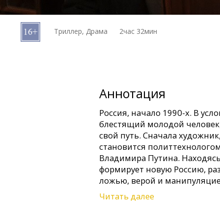
Кинозакуски
Триллер, Драма
2час 32мин
B2B
Клуб
Аннотация
Россия, начало 1990-х. В усл
блестящий молодой человек,
свой путь. Сначала художник
становится политтехнологом
Владимира Путина. Находясь
формирует новую Россию, р
ложью, верой и манипуляцие
открывается, раскрывая тем
Читать далее
помог построить.