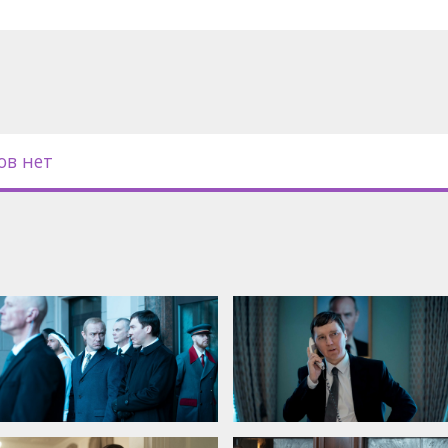
с субтитрами на латышском и
ов нет