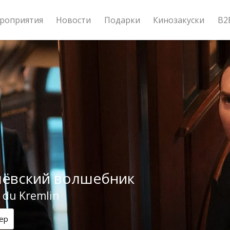
роприятия
Новости
Подарки
Кинозакуски
B2
ёвский волшебник
 du Kremlin
ер