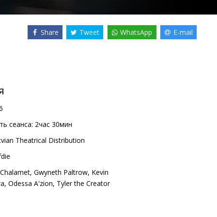
Share
Tweet
WhatsApp
E-mail
я
6
ь сеанса:
2час 30мин
vian Theatrical Distribution
fdie
 Chalamet
,
Gwyneth Paltrow
,
Kevin
ra
,
Odessa A'zion
,
Tyler the Creator