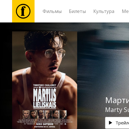
Фильмы
Билеты
Культура
Ме
Фильмы
Билеты
Культура
Мероприятия
Март
Новости
Marty 
Подарки
Трейл