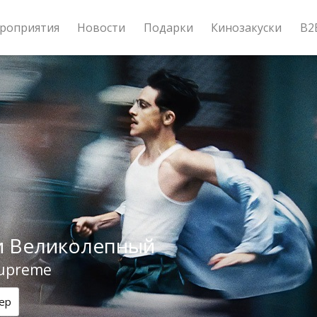
роприятия
Новости
Подарки
Кинозакуски
B2
и Великолепный
Supreme
ер