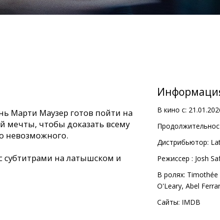
Информаци
В кино с:
21.01.202
ь Марти Маузер готов пойти на
й мечты, чтобы доказать всему
Продолжительност
го невозможного.
Дистрибьютор:
Lat
с субтитрами на латышском и
Pежиссер :
Josh Sa
В ролях:
Timothée
O'Leary
,
Abel Ferra
Сайты:
IMDB