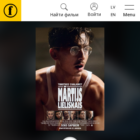
Войти
Найти фильм
Menu
Фильмы
Билеты
Культура
Мероприятия
Новости
Подарки