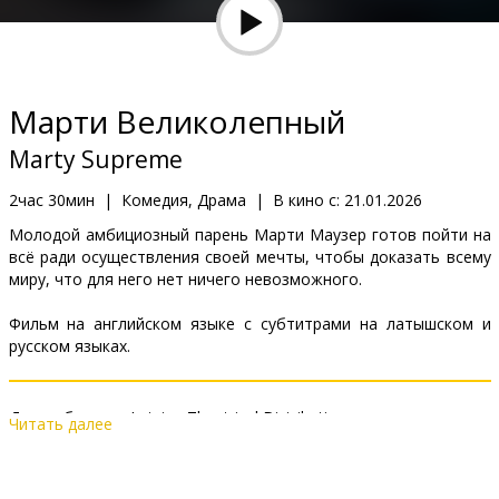
Кинозакуски
B2B
Марти Великолепный
Клуб
Marty Supreme
2час 30мин
|
Комедия, Драма
|
В кино с:
21.01.2026
Молодой амбициозный парень Марти Маузер готов пойти на
всё ради осуществления своей мечты, чтобы доказать всему
миру, что для него нет ничего невозможного.
Фильм на английском языке с субтитрами на латышском и
русском языках.
Дистрибьютор:
Latvian Theatrical Distribution
Читать далее
Pежиссер :
Josh Safdie
В ролях:
Timothée Chalamet
,
Gwyneth Paltrow
,
Kevin O'Leary
,
Abel Ferrara
,
Odessa A'zion
,
Tyler the Creator