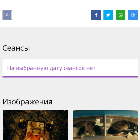
Pежиссер :
Maggie Gyllenhaal
В ролях:
Jessie Buckley
,
Christian Bale
,
Peter Sarsgaard
,
Annette
Bening
,
Penélope Cruz
,
Jake Gyllenhaal
Сайты:
IMDB
,
Официальный сайт
Сеансы
На выбранную дату сеансов нет
Изображения