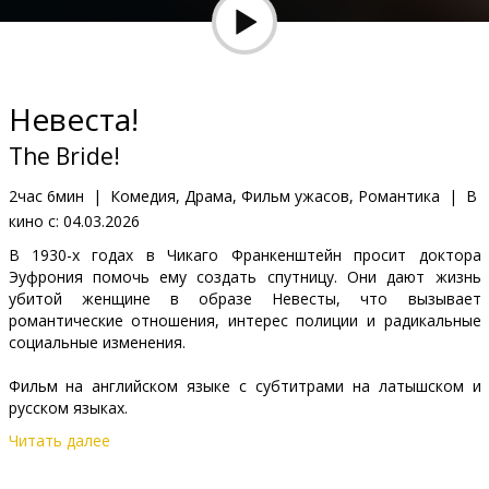
Кинозакуски
B2B
Невеста!
Клуб
The Bride!
2час 6мин
|
Комедия, Драма, Фильм ужасов, Романтика
|
В
кино с:
04.03.2026
В 1930-х годах в Чикаго Франкенштейн просит доктора
Эуфрония помочь ему создать спутницу. Они дают жизнь
убитой женщине в образе Невесты, что вызывает
романтические отношения, интерес полиции и радикальные
социальные изменения.
Фильм на английском языке с субтитрами на латышском и
русском языках.
Читать далее
Дистрибьютор:
Acme Film SIA