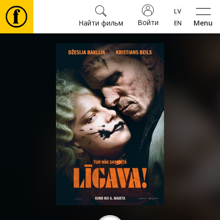
Войти
Найти фильм
Menu
Фильмы
Билеты
Культура
Мероприятия
Новости
Подарки