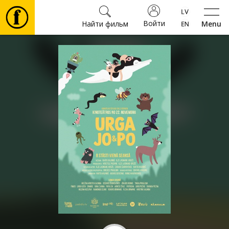
Войти
Найти фильм
Menu
Фильмы
Билеты
Культура
Мероприятия
Новости
Подарки