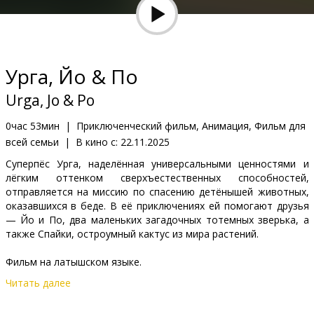
Кинозакуски
B2B
Урга, Йо & По
Клуб
Urga, Jo & Po
0час 53мин
|
Приключенческий фильм, Анимация, Фильм для
всей семьи
|
В кино с:
22.11.2025
Суперпёс Урга, наделённая универсальными ценностями и
лёгким оттенком сверхъестественных способностей,
отправляется на миссию по спасению детёнышей животных,
оказавшихся в беде. В её приключениях ей помогают друзья
— Йо и По, два маленьких загадочных тотемных зверька, а
также Спайки, остроумный кактус из мира растений.
Фильм на латышском языке.
Читать далее
Дистрибьютор:
Baltic Content Media