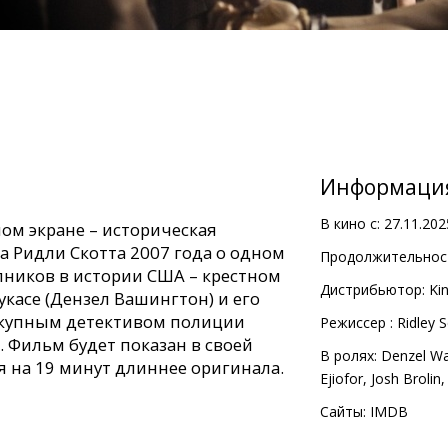
Информаци
В кино с:
27.11.202
ом экране – историческая
а Ридли Скотта 2007 года о одном
Продолжительност
пников в истории США – крестном
Дистрибьютор:
Kin
касe (Дензел Вашингтон) и его
дкупным детективом полиции
Pежиссер :
Ridley S
. Фильм будет показан в своей
В ролях:
Denzel Wa
я на 19 минут длиннее оригинала.
Ejiofor
,
Josh Brolin
ичи Робертс стремится
Сайты:
IMDB
энка Лукаса – наркобарона с