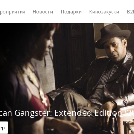
роприятия
Новости
Подарки
Кинозакуски
B2
an Gangster: Extended Edition (2
ер