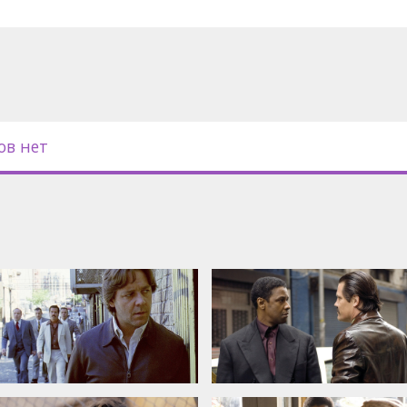
возит героин в страну в гробах
мской войне.
с субтитрами на латышском
ов нет