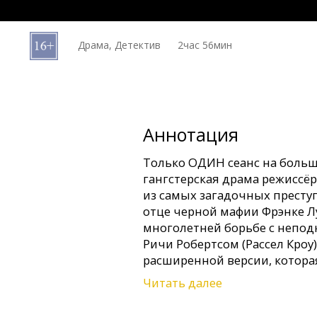
Кинозакуски
Драма, Детектив
2час 56мин
B2B
Клуб
Аннотация
Только ОДИН сеанс на больш
гангстерская драма режиссёр
из самых загадочных престу
отце черной мафии Фрэнке Лу
многолетней борьбе с непо
Ричи Робертсом (Рассел Кроу)
расширенной версии, котора
Читать далее
В Америке 1970-х детектив Р
уничтожить наркоимперию Фр