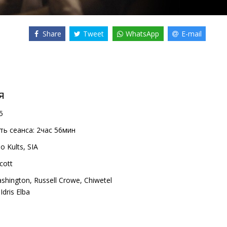
Share
Tweet
WhatsApp
E-mail
я
5
ь сеанса:
2час 56мин
o Kults, SIA
cott
shington
,
Russell Crowe
,
Chiwetel
,
Idris Elba