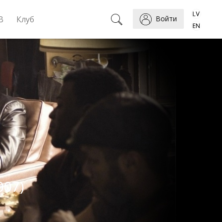
B
Клуб
Войти
007)