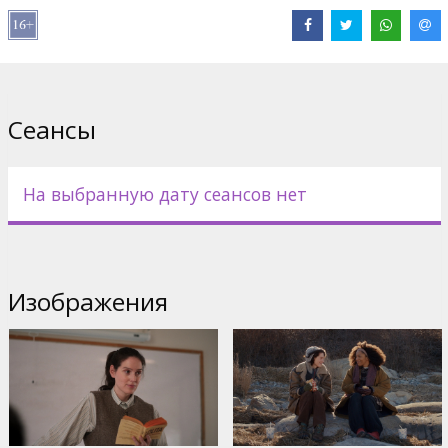
Дистрибьютор:
Adastra Cinema SIA
Pежиссер :
Eva Victor
В ролях:
Eva Victor
,
Naomi Ackie
,
Lucas Hedges
,
John Carroll
Lynch
,
Louis Cancelmi
,
Kelly McCormack
Сайты:
IMDB
Сеансы
На выбранную дату сеансов нет
Изображения