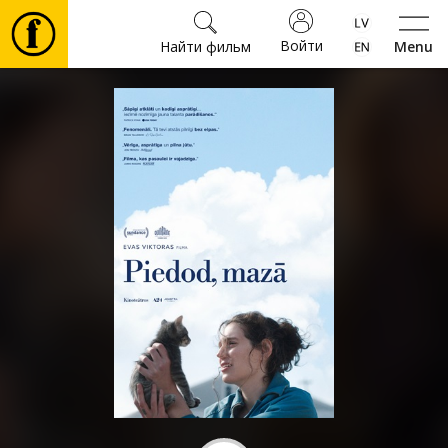
Войти
Найти фильм
Menu
Фильмы
Билеты
Культура
Мероприятия
Новости
Подарки