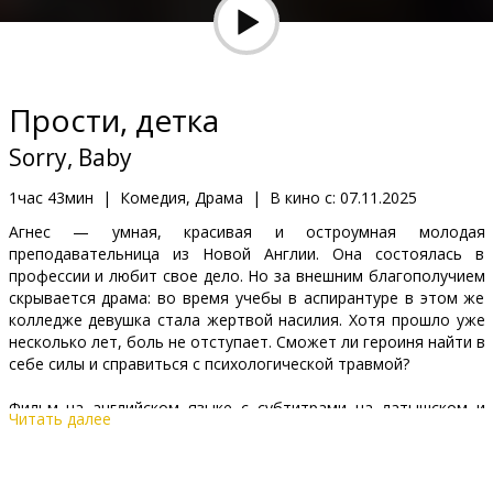
Кинозакуски
B2B
Прости, детка
Клуб
Sorry, Baby
1час 43мин
|
Комедия, Драма
|
В кино с:
07.11.2025
Агнес — умная, красивая и остроумная молодая
преподавательница из Новой Англии. Она состоялась в
профессии и любит свое дело. Но за внешним благополучием
скрывается драма: во время учебы в аспирантуре в этом же
колледже девушка стала жертвой насилия. Хотя прошло уже
несколько лет, боль не отступает. Сможет ли героиня найти в
себе силы и справиться с психологической травмой?
Фильм на английском языке с субтитрами на латышском и
Читать далее
русском языках.