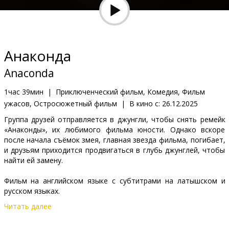
Кинозакуски
B2B
Анаконда
Клуб
Anaconda
1час 39мин
|
Приключенческий фильм, Комедия, Фильм
ужасов, Остросюжетный фильм
|
В кино с:
26.12.2025
Группа друзей отправляется в джунгли, чтобы снять ремейк
«Анаконды», их любимого фильма юности. Однако вскоре
после начала съёмок змея, главная звезда фильма, погибает,
и друзьям приходится продвигаться в глубь джунглей, чтобы
найти ей замену.
Фильм на английском языке с субтитрами на латышском и
русском языках.
Читать далее
Дистрибьютор:
Acme Film SIA