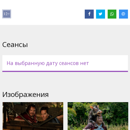
Pежиссер :
Tom Gormican
В ролях:
Jack Black
,
Paul Rudd
,
Steve Zahn
,
Thandiwe Newton
,
Daniela Melchior
,
Selton Mello
Сайты:
IMDB
,
Официальный сайт
Сеансы
На выбранную дату сеансов нет
Изображения