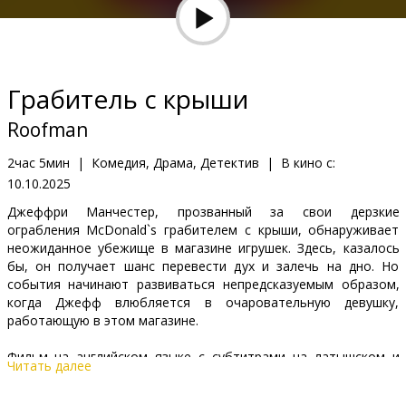
Кинозакуски
B2B
Грабитель с крыши
Клуб
Roofman
2час 5мин
|
Комедия, Драма, Детектив
|
В кино с:
10.10.2025
Джеффри Манчестер, прозванный за свои дерзкие
ограбления McDonald`s грабителем с крыши, обнаруживает
неожиданное убежище в магазине игрушек. Здесь, казалось
бы, он получает шанс перевести дух и залечь на дно. Но
события начинают развиваться непредсказуемым образом,
когда Джефф влюбляется в очаровательную девушку,
работающую в этом магазине.
Фильм на английском языке с субтитрами на латышском и
Читать далее
русском языках.