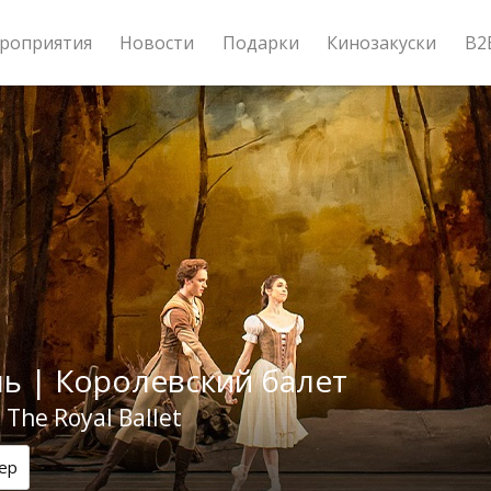
роприятия
Новости
Подарки
Кинозакуски
B2
ь | Королевский балет
| The Royal Ballet
ер