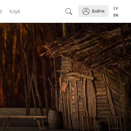
B
Клуб
Войти