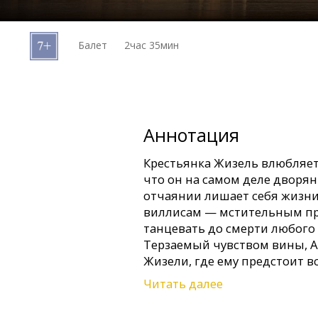
Кинозакуски
Балет
2час 35мин
B2B
Клуб
Аннотация
Крестьянка Жизель влюбляетс
что он на самом деле дворян
отчаянии лишает себя жизни.
виллисам — мстительным пр
танцевать до смерти любого 
Терзаемый чувством вины, А
Жизели, где ему предстоит в
призраком.
Читать далее
Постановка Питера Райта 198