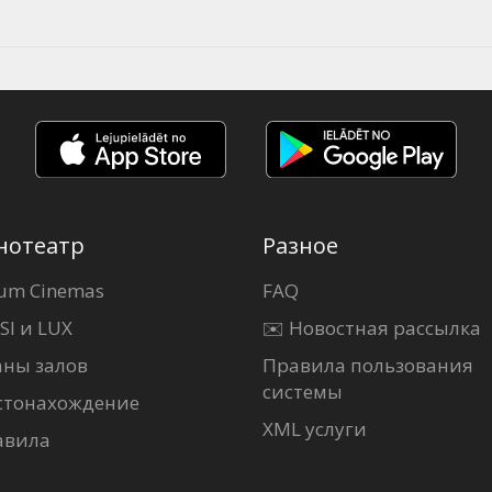
нотеатр
Разное
um Cinemas
FAQ
SI и LUX
✉️ Новостная рассылка
аны залов
Правила пользования
системы
стонахождение
XML услуги
авила