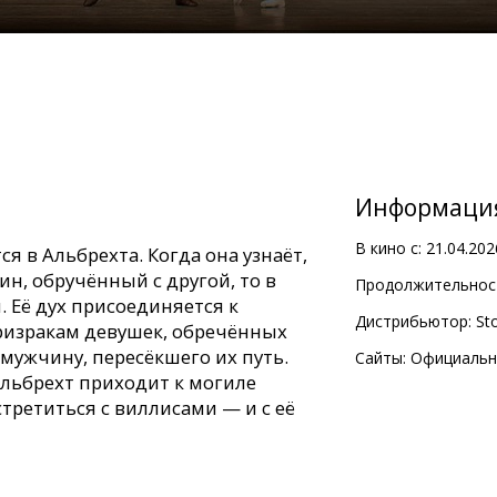
Информаци
В кино с:
21.04.202
я в Альбрехта. Когда она узнаёт,
ин, обручённый с другой, то в
Продолжительност
 Её дух присоединяется к
Дистрибьютор:
Sto
изракам девушек, обречённых
мужчину, пересёкшего их путь.
Сайты:
Официальн
льбрехт приходит к могиле
стретиться с виллисами — и с её
5 года этого образцового