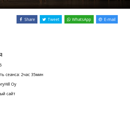
Share
Tweet
WhatsApp
E-mail
я
6
ь сеанса:
2час 35мин
ryHill Oy
ый сайт