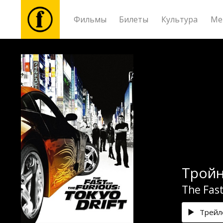
Фильмы
Билеты
Культура
Ме
Фильмы
Билеты
Культура
Мероприятия
Тройн
Новости
The Fast
Подарки
Трейл