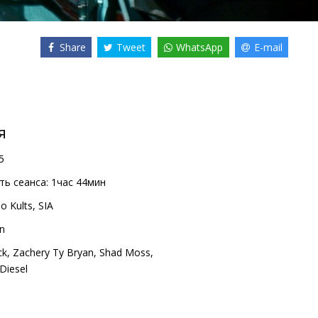
Share
Tweet
WhatsApp
E-mail
я
5
ь сеанса:
1час 44мин
o Kults, SIA
in
ck
,
Zachery Ty Bryan
,
Shad Moss
,
 Diesel