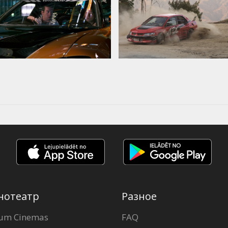
нотеатр
Разное
um Cinemas
FAQ