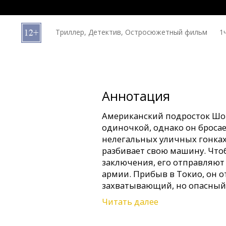
Кинозакуски
Триллер, Детектив, Остросюжетный фильм
1
B2B
Клуб
Аннотация
Американский подросток Шон
одиночкой, однако он бросае
нелегальных уличных гонках
разбивает свою машину. Чт
заключения, его отправляют 
армии. Прибыв в Токио, он о
захватывающий, но опасный
столицы.
Читать далее
Фильм на английском языке 