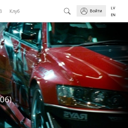
B
Клуб
Войти
06)