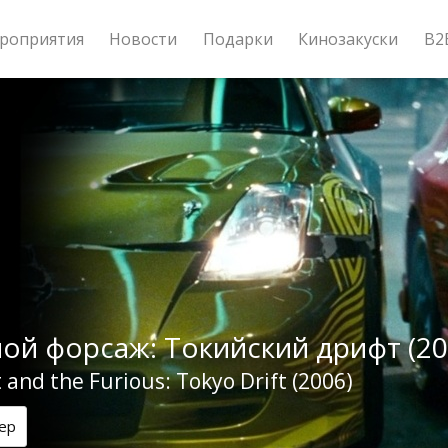
роприятия
Новости
Подарки
Кинозакуски
B2
ой форсаж: Токийский дрифт (20
 and the Furious: Tokyo Drift (2006)
ер