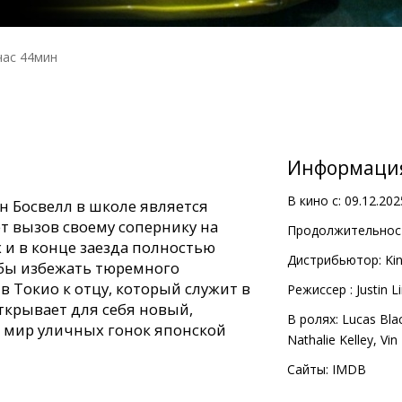
час 44мин
Информаци
В кино с:
09.12.202
 Босвелл в школе является
т вызов своему сопернику на
Продолжительност
 и в конце заезда полностью
Дистрибьютор:
Kin
обы избежать тюремного
в Токио к отцу, который служит в
Pежиссер :
Justin L
ткрывает для себя новый,
В ролях:
Lucas Bla
 мир уличных гонок японской
Nathalie Kelley
,
Vin
Сайты:
IMDB
с субтитрами на латышском и