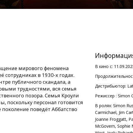
Информаци
В кино с:
11.09.202
ащение мирового феномена
её сотрудниках в 1930-х годах.
Продолжительност
нтре публичного скандала, а
Дистрибьютор:
Lat
совыми трудностями, вся семья
ственного позора. Семья Кроули
Pежиссер :
Simon C
, поскольку персонал готовится
В ролях:
Simon Rus
е поколение поведёт Аббатство
Carmichael
,
Jim Car
Joanne Froggatt
,
Pa
McGovern
,
Sophie 
с субтитрами на латышском и
West
,
Joely Richard