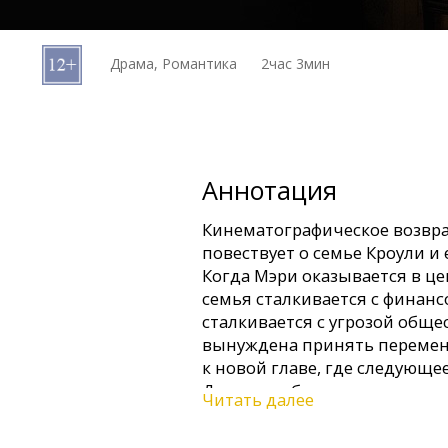
Кинозакуски
Драма, Романтика
2час 3мин
B2B
Клуб
Аннотация
Кинематографическое возвр
повествует о семье Кроули и 
Когда Мэри оказывается в це
семья сталкивается с финан
сталкивается с угрозой обще
вынуждена принять перемены
к новой главе, где следующе
Даунтон в будущее.
Читать далее
Фильм на английском языке 