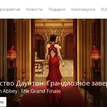
роприятия
Новости
Подарки
Кинозакуски
B2
ство Даунтон: Грандиозное зав
 Abbey: The Grand Finale
ер