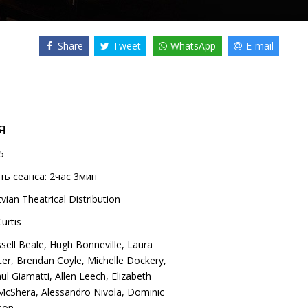
Share
Tweet
WhatsApp
E-mail
я
5
ь сеанса:
2час 3мин
vian Theatrical Distribution
urtis
sell Beale
,
Hugh Bonneville
,
Laura
ter
,
Brendan Coyle
,
Michelle Dockery
,
ul Giamatti
,
Allen Leech
,
Elizabeth
McShera
,
Alessandro Nivola
,
Dominic
son