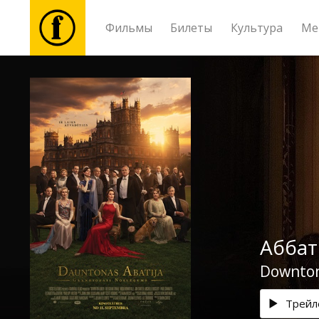
Фильмы
Билеты
Культура
Ме
Фильмы
Билеты
Культура
Мероприятия
Аббат
Новости
Downton
Подарки
Трейл