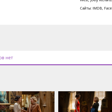
Сайты:
IMDB
,
Face
ов нет