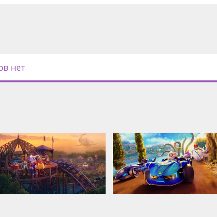
зык;
к с латышскими субтитрами.
ов нет