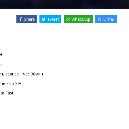
Share
Tweet
WhatsApp
E-mail
я
5
ь сеанса:
1час 38мин
me Film SIA
ar Fast