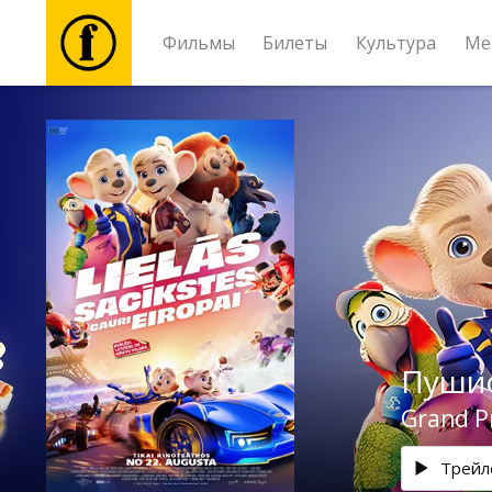
Фильмы
Билеты
Культура
Ме
Фильмы
Билеты
Культура
Мероприятия
Пушис
Новости
Grand Pr
Подарки
Трейл