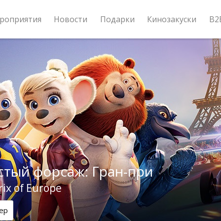
роприятия
Новости
Подарки
Кинозакуски
B2
тый форсаж: Гран-при
ix of Europe
ер