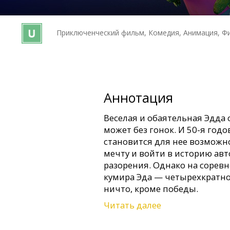
Кинозакуски
Приключенческий фильм, Комедия, Анимация, Фи
B2B
Клуб
Аннотация
Веселая и обаятельная Эдда 
может без гонок. И 50-я год
становится для нее возможн
мечту и войти в историю авт
разорения. Однако на соревн
кумира Эда — четырехкратно
ничто, кроме победы.
Читать далее
Фильм демонстрируется в с