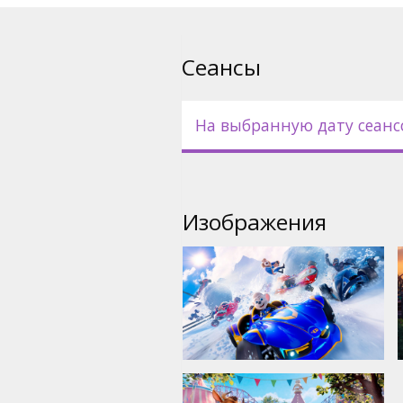
- дублирован на латышский я
- дублирован на русский язы
Сеансы
На выбранную дату сеанс
Изображения