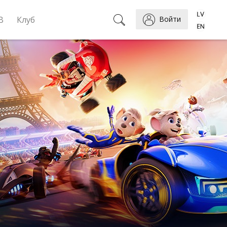
B
Клуб
Войти