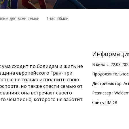
льм для всей семьи
1час 38мин
Информаци
В кино с:
22.08.202
с ума сходит по болидам и жить не
овщина европейского Гран-при
Продолжительност
остью не только исполнить свою
Дистрибьютор:
Ac
оспорта, но также спасти семью от
ованиях она встречает своего
Pежиссер :
Waldem
го чемпиона, которого не заботит
Сайты:
IMDB
ледующих языковых версиях: