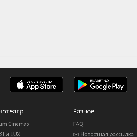
нотеатр
Разное
um Cinemas
FAQ
SI и LUX
✉️ Новостная рассылка