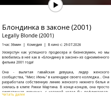
Кинозакуски
B2B
Блондинка в законе (2001)
Клуб
Legally Blonde (2001)
1час 36мин
|
Комедия
|
В кино с:
29.07.2026
Уизерспун как успешного продюсера и бизнесвумен, но мы
влюбились в неё как в «Блондинку в законе» из одноимённого
фильма 2001 года!
Она - вылитая гавайская девушка, лидер женского
сообщества, "Мисс Июнь" в календаре своего колледжа… Она
разработала собственную линию женского нижнего белья и
снялась в клипе Рикки Мартина. В конце-концов, она просто
симпатичная девчонка, с которой хотел бы пофлиртовать
Читать далее
любой парень! Но для ее бой-френда все это не имеет
никакого значения: в будущем он собирается стать
сенатором, а жены сенаторов должны быть умными и не