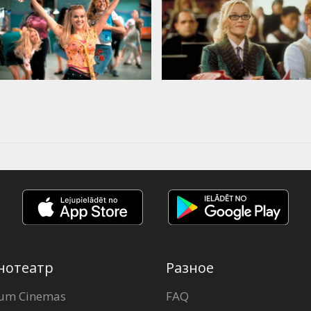
нотеатр
Разное
um Cinemas
FAQ