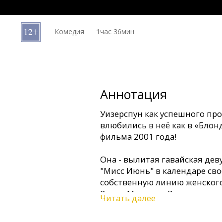
Кинозакуски
Комедия
1час 36мин
B2B
Клуб
Аннотация
Уизерспун как успешного пр
влюбились в неё как в «Блон
фильма 2001 года!
Она - вылитая гавайская дев
"Мисс Июнь" в календаре св
собственную линию женского
Рикки Мартина. В конце-кон
Читать далее
девчонка, с которой хотел б
для ее бой-френда все это не