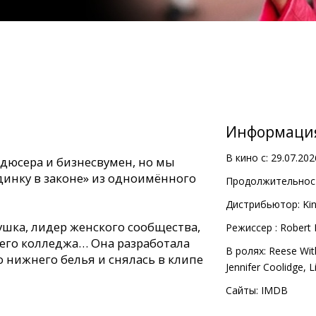
Информаци
В кино с:
29.07.202
одюсера и бизнесвумен, но мы
динку в законе» из одноимённого
Продолжительност
Дистрибьютор:
Kin
ушка, лидер женского сообщества,
Pежиссер :
Robert 
оего колледжа… Она разработала
В ролях:
Reese Wi
 нижнего белья и снялась в клипе
Jennifer Coolidge
,
L
цов, она просто симпатичная
ы пофлиртовать любой парень! Но
Сайты:
IMDB
 имеет никакого значения: в