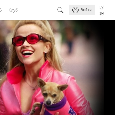
B
Клуб
Войти