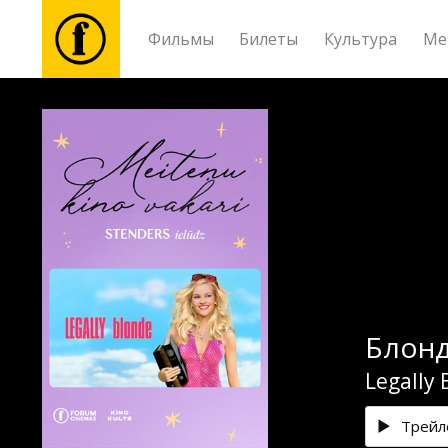
Фильмы
Билеты
Культура
Ме
Фильмы
Билеты
Культура
Мероприятия
Блонд
Новости
Legally 
Подарки
Трейл