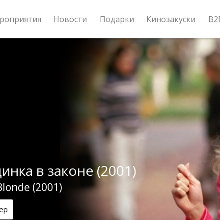
роприятия
Новости
Подарки
Кинозакуски
B2
инка в законе (2001)
Blonde (2001)
ер