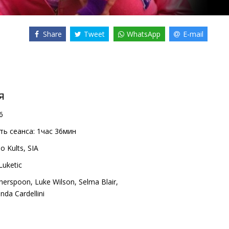
Share
Tweet
WhatsApp
E-mail
я
6
ь сеанса:
1час 36мин
o Kults, SIA
Luketic
therspoon
,
Luke Wilson
,
Selma Blair
,
inda Cardellini