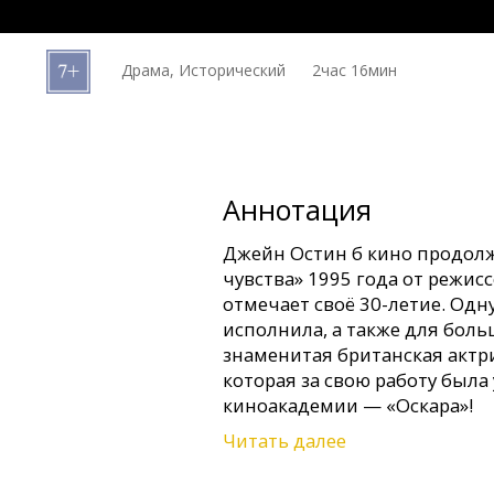
Кинозакуски
Драма, Исторический
2час 16мин
B2B
Клуб
Аннотация
Джейн Остин б кино продолж
чувства» 1995 года от режисс
отмечает своё 30-летие. Одн
исполнила, а также для бол
знаменитая британская актр
которая за свою работу был
киноакадемии — «Оскара»!
Читать далее
Экранизация романа Джейн О
участи бесприданниц из бла