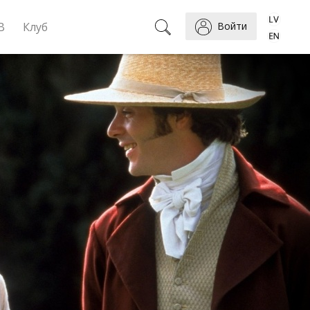
B
Клуб
Войти