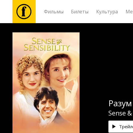
Фильмы
Билеты
Культура
Ме
Фильмы
Билеты
Культура
Мероприятия
Разум 
Новости
Sense & 
Подарки
Трейл