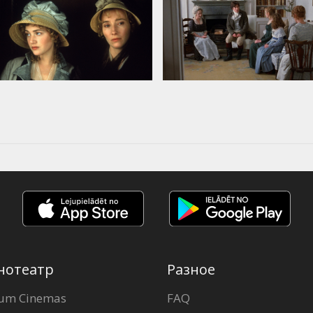
нотеатр
Разное
um Cinemas
FAQ