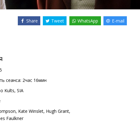
Share
Tweet
WhatsApp
E-mail
я
5
ь сеанса:
2час 16мин
o Kults, SIA
e
ompson
,
Kate Winslet
,
Hugh Grant
,
es Faulkner