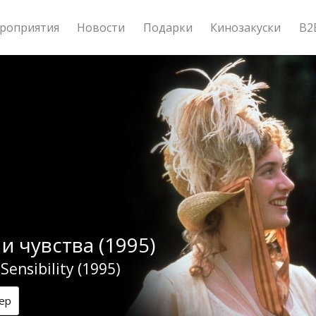
роприятия
Новости
Подарки
Кинозакуски
B2
и чувства (1995)
Sensibility (1995)
ер