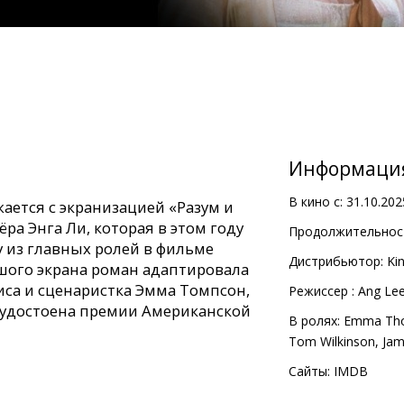
Информаци
В кино с:
31.10.202
ается с экранизацией «Разум и
ёра Энга Ли, которая в этом году
Продолжительност
у из главных ролей в фильме
Дистрибьютор:
Kin
ьшого экрана роман адаптировала
иса и сценаристка Эмма Томпсон,
Pежиссер :
Ang Le
а удостоена премии Американской
В ролях:
Emma Th
Tom Wilkinson
,
Jam
стин рассказывает о печальной
Сайты:
IMDB
городных семейств и наследниках