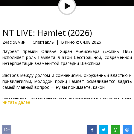
Кинозакуски
B2B
NT LIVE: Hamlet (2026)
Клуб
2час 58мин
|
Спектакль
|
В кино с:
04.08.2026
Лауреат премии Оливье Хиран Абейсекера («Жизнь Пи»)
исполняет роль Гамлета в этой бесстрашной, современной
интерпретации знаменитой трагедии Шекспира.
Застряв между долгом и сомнениями, окружённый властью и
привилегиями, молодой принц Гамлет осмеливается задать
самый главный вопрос — ну вы понимаете, какой.
Заместитель художественного руководителя Национального
Читать далее
театра Роберт Хасти («На краю неба», «Операция “Фарш”»)
ставит эту острую, стильную и мрачно-комичную переработку
классики.
Постановки транслируются на английском языке с