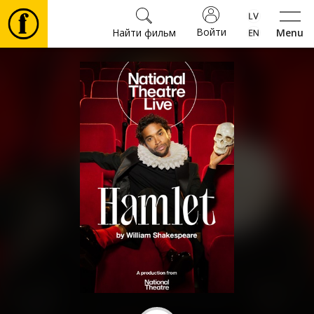
Войти
Найти фильм
Menu
Фильмы
Билеты
Культура
Мероприятия
Новости
Подарки