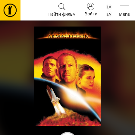
Войти
Найти фильм
Menu
Фильмы
Билеты
Культура
Мероприятия
Новости
Подарки