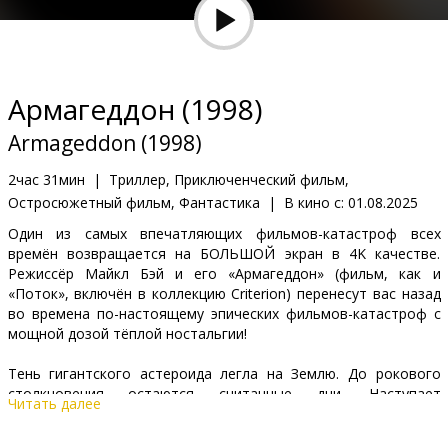
Кинозакуски
B2B
Армагеддон (1998)
Клуб
Armageddon (1998)
2час 31мин
|
Триллер, Приключенческий фильм,
Остросюжетный фильм, Фантастика
|
В кино с:
01.08.2025
Один из самых впечатляющих фильмов-катастроф всех
времён возвращается на БОЛЬШОЙ экран в 4K качестве.
Режиссёр Майкл Бэй и его «Армагеддон» (фильм, как и
«Поток», включён в коллекцию Criterion) перенесут вас назад
во времена по-настоящему эпических фильмов-катастроф с
мощной дозой тёплой ностальгии!
Тень гигантского астероида легла на Землю. До рокового
столкновения остаются считанные дни. Наступает
Читать далее
Армагеддон, трагический финал мировой истории. Чтобы
предотвратить катастрофу, необходимо чудо - или