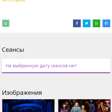
Читать далее
Carlos Álvarez. Эта знаменитая конфликтная пара ненадолго
вновь переживает свою бурную любовь, принимая и страсть,
и боль, прежде чем навсегда проститься с миром живых.
Yannick Nézet-Séguin дирижирует премьерой оперы Frank в
Мет — «уверенной, богато выстроенной партитурой» (The
New Yorker), которая «взрывается красками и свежей
индивидуальностью» (Los Angeles Times). Яркая новая
постановка, вдохновлённая картинами Frida и Diego,
поставлена и срежиссирована Deborah Colker после её
Сеансы
впечатляющего дебютного спектакля Ainadamar в 2024 году.
На оригинальном языке (испанском языке) с субтитрами на
английском.
На выбранную дату сеансов нет
Дистрибьютор:
The Metropolitan Opera
Сайты:
Официальный сайт
Изображения