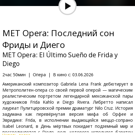
Кинозакуски
B2B
MET Opera: Последний сон
Клуб
Фриды и Диего
MET Opera: El Último Sueño de Frida y
Diego
2час 50мин
|
Опера
|
В кино с:
03.06.2026
Американский композитор Gabriela Lena Frank дебютирует в
Метрополитен-опера со своей первой оперой — магическим
реалистическим портретом легендарной мексиканской пары
художников Frida Kahlo и Diego Rivera. Либретто написал
лауреат Пулитцеровской премии драматург Nilo Cruz. История
задумана как перевёрнутая версия мифа об Орфее и
Эвридике: Frida, в исполнении выдающейся меццо-сопрано
Isabel Leonard, в День мёртвых покидает подземный мир и
воссоединяется с Diego, роль которого исполняет баритон