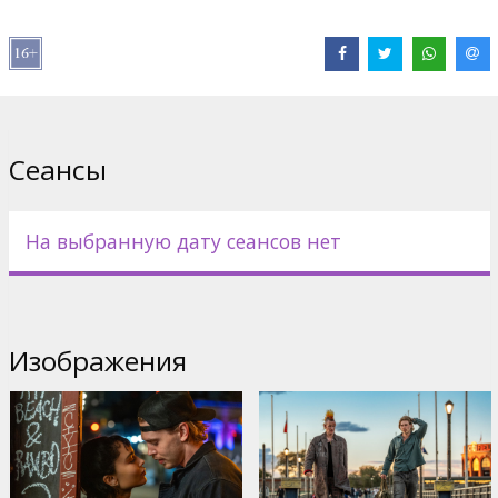
Pежиссер :
Darren Aronofsky
В ролях:
Austin Butler
,
Regina King
,
Zoë Kravitz
,
Matt Smith
,
Liev
Schreiber
,
Griffin Dunne
,
Vincent D'Onofrio
,
Carol Kane
Сайты:
IMDB
,
Официальный сайт
Сеансы
На выбранную дату сеансов нет
Изображения