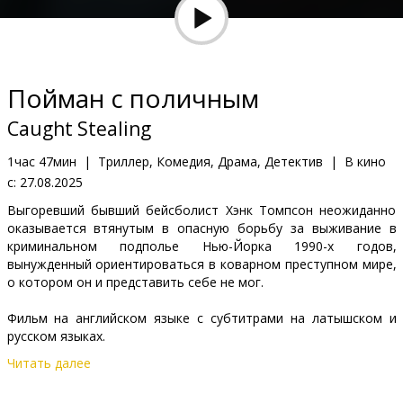
Кинозакуски
B2B
Пойман с поличным
Клуб
Caught Stealing
1час 47мин
|
Триллер, Комедия, Драма, Детектив
|
В кино
с:
27.08.2025
Выгоревший бывший бейсболист Хэнк Томпсон неожиданно
оказывается втянутым в опасную борьбу за выживание в
криминальном подполье Нью-Йорка 1990-х годов,
вынужденный ориентироваться в коварном преступном мире,
о котором он и представить себе не мог.
Фильм на английском языке с субтитрами на латышском и
русском языках.
Читать далее
Дистрибьютор:
Acme Film SIA