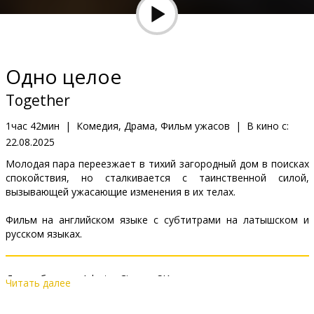
Кинозакуски
B2B
Одно целое
Клуб
Together
1час 42мин
|
Комедия, Драма, Фильм ужасов
|
В кино с:
22.08.2025
Молодая пара переезжает в тихий загородный дом в поисках
спокойствия, но сталкивается с таинственной силой,
вызывающей ужасающие изменения в их телах.
Фильм на английском языке с субтитрами на латышском и
русском языках.
Дистрибьютор:
Adastra Cinema SIA
Читать далее
Pежиссер :
Michael Shanks
В ролях:
Alison Brie
,
Dave Franco
,
Damon Herriman