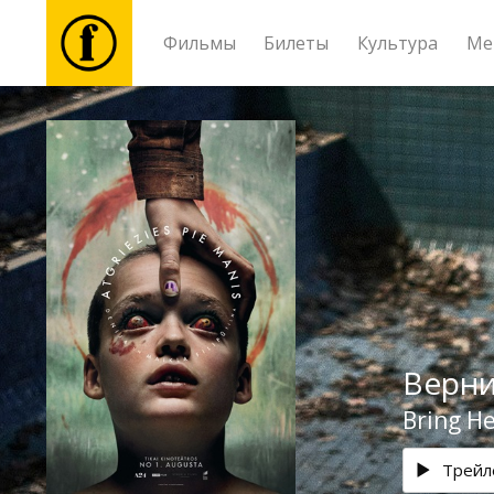
Фильмы
Билеты
Культура
Ме
Фильмы
Билеты
Культура
Мероприятия
Верни
Новости
Bring He
Подарки
Трейл