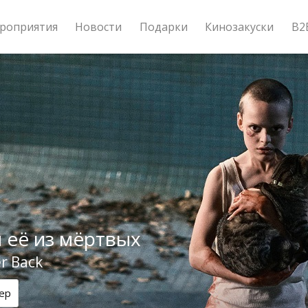
роприятия
Новости
Подарки
Кинозакуски
B2
 её из мёртвых
r Back
ер