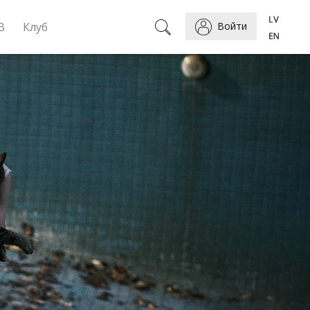
B
Клуб
Войти