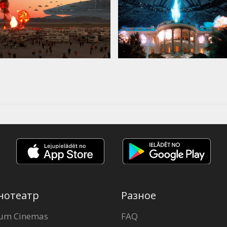
нотеатр
Разное
um Cinemas
FAQ