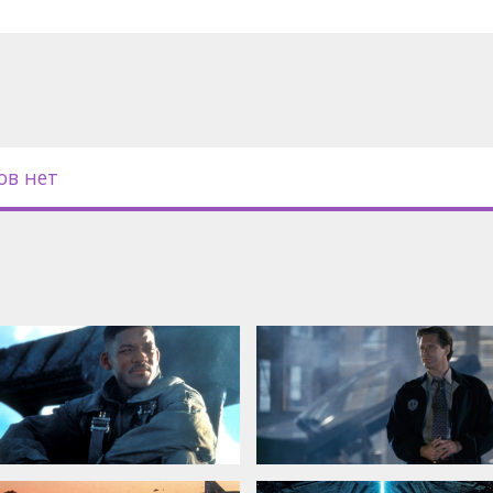
ппой выживших укрывается в зоне
 находится захваченный
 предстоит найти путь к победе,
ожной.
с субтитрами на латышском и
ов нет