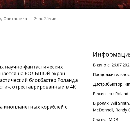
, Фантастика
2час 25мин
Информаци
В кино с:
26.07.202
х научно-фантастических
ащается на БОЛЬШОЙ экран —
Продолжительност
астический блокбастер Роланда
Дистрибьютор:
Kin
ти», отреставрированныи в 4K
Pежиссер :
Roland
В ролях:
Will Smith
а инопланетных кораблей с
McDonnell
,
Randy 
тво и захватить планету.
сь с абсолютным техническим
Сайты:
IMDB
 армии Земли терпят поражение.