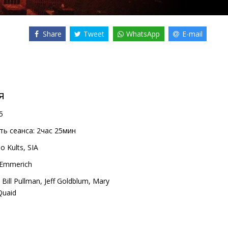
Share
Tweet
WhatsApp
E-mail
я
5
ь сеанса:
2час 25мин
o Kults, SIA
 Emmerich
,
Bill Pullman
,
Jeff Goldblum
,
Mary
Quaid