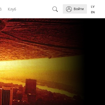
B
Клуб
Войти