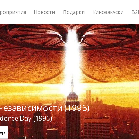
роприятия
Новости
Подарки
Кинозакуски
B2
независимости (1996)
dence Day (1996)
ер