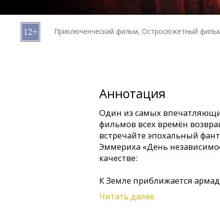
Кинозакуски
Приключенческий фильм, Остросюжетный фильм
B2B
Клуб
Аннотация
Один из самых впечатляющи
фильмов всех времён возвр
встречайте эпохальный фант
Эммериха «День независимос
качестве:
К Земле приближается армад
целью уничтожить человечес
Читать далее
Довольно скоро, столкнувши
превосходством противника,