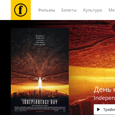
Фильмы
Билеты
Культура
Ме
Фильмы
Билеты
Культура
Мероприятия
День 
Новости
Indepen
Подарки
Трейл