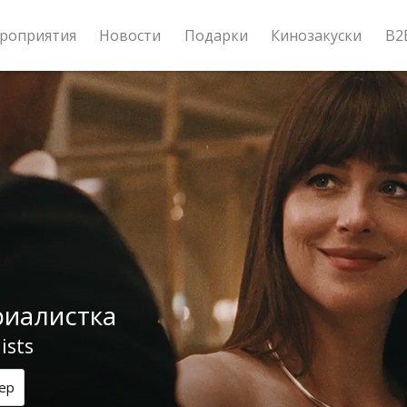
роприятия
Новости
Подарки
Кинозакуски
B2
иалистка
ists
ер