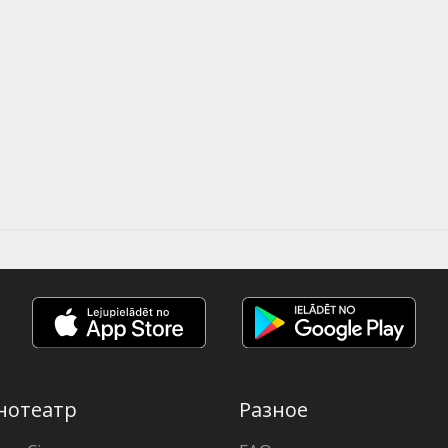
нотеатр
Разное