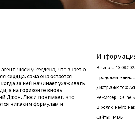
Информаци
В кино с:
13.08.202
гент Люси убеждена, что знает о
яя сердца, сама она остаётся
Продолжительност
когда за ней начинает ухаживать
Дистрибьютор:
Ac
и, а на горизонте вновь
ий Джон, Люси понимает, что
Pежиссер :
Celine 
ётся никаким формулам и
В ролях:
Pedro Pas
Сайты:
IMDB
с субтитрами на латышском и