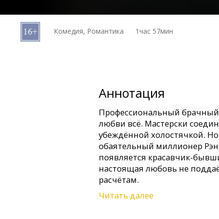
Кинозакуски
Комедия, Романтика
1час 57мин
B2B
Клуб
Аннотация
Профессиональный брачный а
любви всё. Мастерски соедин
убеждённой холостячкой. Но 
обаятельный миллионер Рэнд
появляется красавчик-бывш
настоящая любовь не подда
расчётам.
Читать далее
Фильм на английском языке 
русском языках.