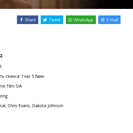
Share
Tweet
WhatsApp
E-mail
я
5
ь сеанса:
1час 57мин
me Film SIA
Song
cal
,
Chris Evans
,
Dakota Johnson