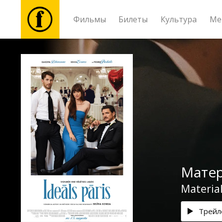
Фильмы
Билеты
Культура
Ме
Фильмы
Билеты
Культура
Мероприятия
Матер
Новости
Material
Подарки
Трейл