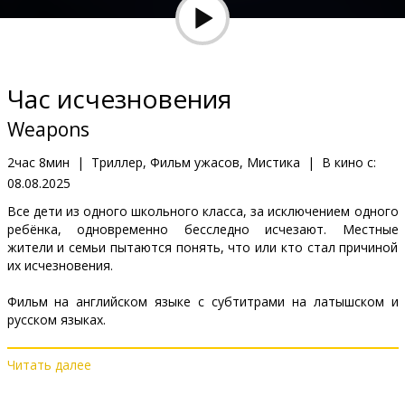
Кинозакуски
B2B
Час исчезновения
Клуб
Weapons
2час 8мин
|
Триллер, Фильм ужасов, Мистика
|
В кино с:
08.08.2025
Все дети из одного школьного класса, за исключением одного
ребёнка, одновременно бесследно исчезают. Местные
жители и семьи пытаются понять, что или кто стал причиной
их исчезновения.
Фильм на английском языке с субтитрами на латышском и
русском языках.
Читать далее
Дистрибьютор:
Acme Film SIA
Pежиссер :
Zach Cregger