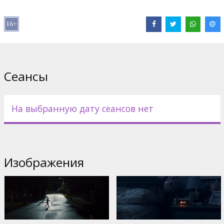
В ролях:
Julia Garner
,
Josh Brolin
,
Alden Ehrenreich
,
Austin
Abrams
,
Benedict Wong
,
Amy Madigan
Сайты:
IMDB
Сеансы
На выбранную дату сеансов нет
Изображения