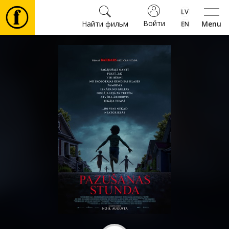
Войти
Найти фильм
Menu
Фильмы
Билеты
Культура
Мероприятия
Новости
Подарки