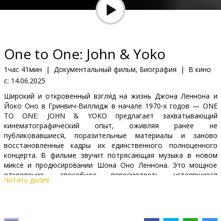
Кинозакуски
B2B
One to One: John & Yoko
Клуб
1час 41мин
|
Документальный фильм, Биография
|
В кино
с:
14.06.2025
Широкий и откровенный взгляд на жизнь Джона Леннона и
Йоко Оно в Гринвич-Виллидж в начале 1970-х годов — ONE
TO ONE: JOHN & YOKO предлагает захватывающий
кинематографический опыт, оживляя ранее не
публиковавшиеся, поразительные материалы и заново
восстановленные кадры их единственного полноценного
концерта. В фильме звучит потрясающая музыка в новом
миксе и продюсировании Шона Оно Леннона. Это мощное
откровение, способное пересмотреть устоявшиеся
Читать далее
представления об этой культовой паре.
ФИЛЬМ НА АНГЛИЙСКОМ ЯЗЫКЕ С АНГЛИЙСКИМИ
СУБТИТРАМИ.