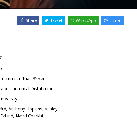
Share
Tweet
WhatsApp
E-mail
я
5
ь сеанса:
1час 35мин
vian Theatrical Distribution
arovesky
gård
,
Anthony Hopkins
,
Ashley
 Eklund
,
Navid Charkhi