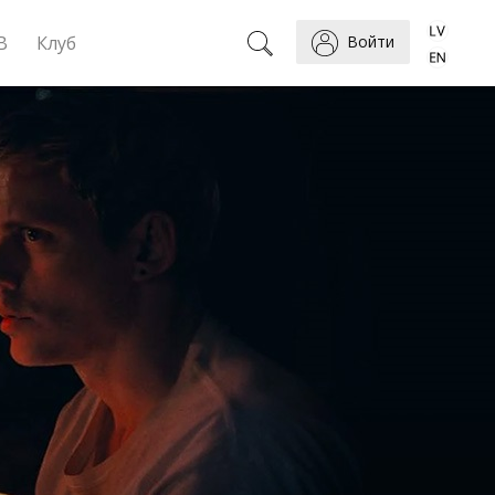
B
Клуб
Войти