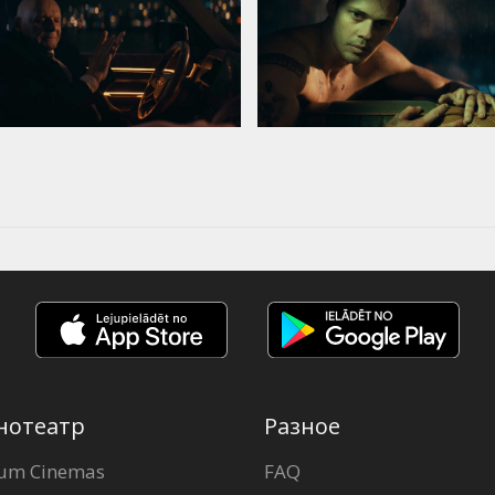
нотеатр
Разное
um Cinemas
FAQ