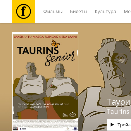
Фильмы
Билеты
Культура
Ме
Фильмы
Билеты
Культура
Мероприятия
Таури
Новости
Taurins 
Подарки
Трейл