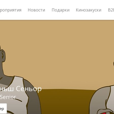
роприятия
Новости
Подарки
Кинозакуски
B2
ньш Сеньор
Senior
ер