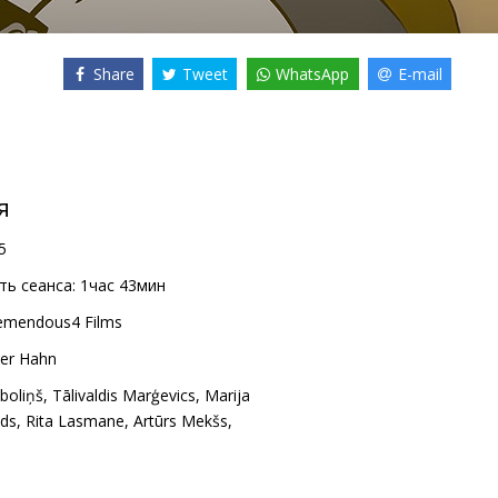
Share
Tweet
WhatsApp
E-mail
я
5
ь сеанса:
1час 43мин
emendous4 Films
er Hahn
boliņš
,
Tālivaldis Marģevics
,
Marija
ads
,
Rita Lasmane
,
Artūrs Mekšs
,