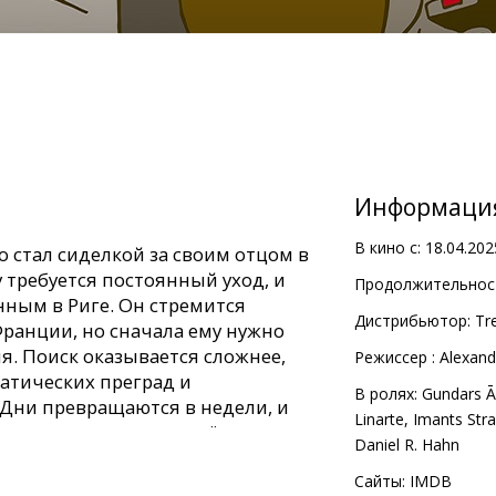
Информаци
В кино с:
18.04.202
 стал сиделкой за своим отцом в
 требуется постоянный уход, и
Продолжительност
нным в Риге. Он стремится
Дистрибьютор:
Tr
Франции, но сначала ему нужно
я. Поиск оказывается сложнее,
Pежиссер :
Alexand
атических преград и
В ролях:
Gundars Ā
Дни превращаются в недели, и
Linarte
,
Imants Str
ся с прошлым и напряжёнными
Daniel R. Hahn
Сайты:
IMDB