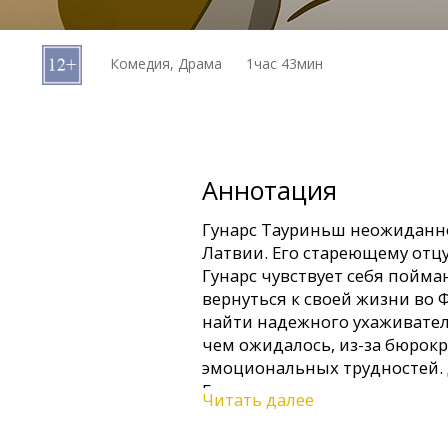
Кинозакуски
Комедия, Драма
1час 43мин
B2B
Клуб
Аннотация
Гунарс Тауриньш неожиданно
Латвии. Его стареющему отцу
Гунарс чувствует себя пойма
вернуться к своей жизни во 
найти надежного ухаживател
чем ожидалось, из-за бюрокр
эмоциональных трудностей. 
Гунарс вынужден столкнуть
Читать далее
отношениями с отцом.