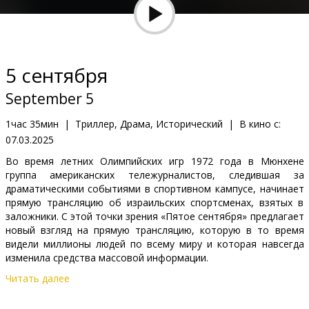
Кинозакуски
B2B
5 сентября
Клуб
September 5
1час 35мин
|
Триллер, Драма, Исторический
|
В кино с:
07.03.2025
Во время летних Олимпийских игр 1972 года в Мюнхене
группа американских тележурналистов, следившая за
драматическими событиями в спортивном кампусе, начинает
прямую трансляцию об израильских спортсменах, взятых в
заложники. С этой точки зрения «Пятое сентября» предлагает
новый взгляд на прямую трансляцию, которую в то время
видели миллионы людей по всему миру и которая навсегда
изменила средства массовой информации.
Читать далее
Фильм на английском и немецком языках с субтитрами на
латышском и русском языках.