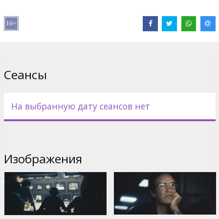
Дистрибьютор:
Latvian Theatrical Distribution
Pежиссер :
Tim Fehlbaum
В ролях:
Moritz Binder
,
John Magaro
,
Ben Chaplin
Сайты:
IMDB
Сеансы
На выбранную дату сеансов нет
Изображения