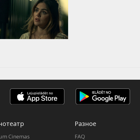
нотеатр
Разное
um Cinemas
FAQ