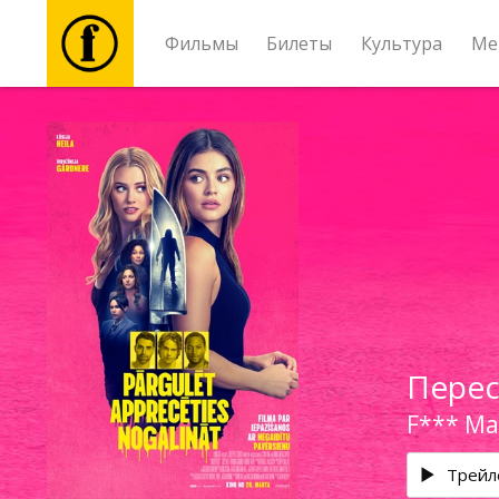
Фильмы
Билеты
Культура
Ме
Фильмы
Билеты
Культура
Мероприятия
Перес
Новости
F*** Mar
Подарки
Трейл