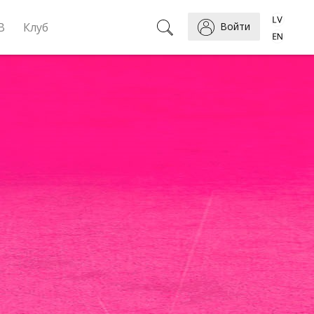
B
Клуб
Войти