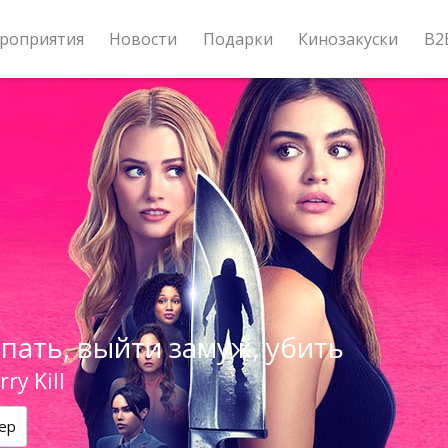
роприятия
Новости
Подарки
Кинозакуски
B2
пать, выйти замуж, убить
ry Kill
ер