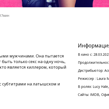
37мин
Информаци
В кино с:
28.03.202
зными мужчинами. Она пытается
 быть только секс на одну ночь,
Продолжительност
а кто является киллером, который
Дистрибьютор:
Ac
Pежиссер :
Laura 
с субтитрами на латышском и
В ролях:
Lucy Hale
Сайты:
IMDB
,
Офи