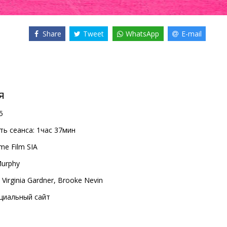
Share
Tweet
WhatsApp
E-mail
я
5
ь сеанса:
1час 37мин
me Film SIA
Murphy
,
Virginia Gardner
,
Brooke Nevin
циальный сайт