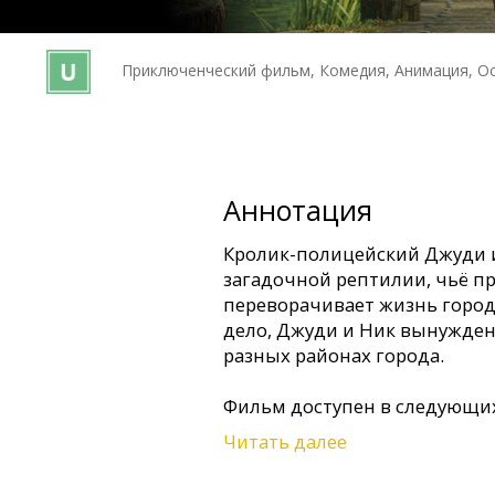
Кинозакуски
Приключенческий фильм, Комедия, Анимация, О
B2B
Клуб
Аннотация
Кролик-полицейский Джуди и
загадочной рептилии, чьё п
переворачивает жизнь города
дело, Джуди и Ник вынужде
разных районах города.
Фильм доступен в следующих
Читать далее
- на латышском языке;