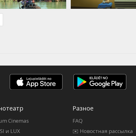
нотеатр
Разное
um Cinemas
FAQ
SI и LUX
✉️ Новостная рассылка