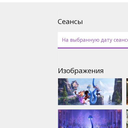
- на русском языке с субтит
- несколько показов только 
Сеансы
На выбранную дату сеанс
Изображения