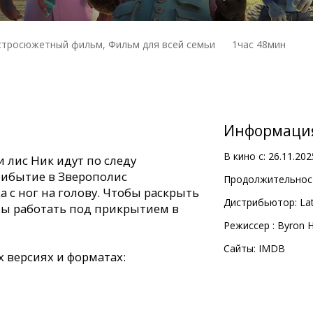
стросюжетный фильм, Фильм для всей семьи
1час 48мин
Информаци
В кино с:
26.11.202
 лис Ник идут по следу
рибытие в Зверополис
Продолжительност
 с ног на голову. Чтобы раскрыть
Дистрибьютор:
Lat
ны работать под прикрытием в
Pежиссер :
Byron 
Сайты:
IMDB
 версиях и форматах: