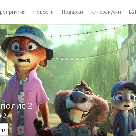
роприятия
Новости
Подарки
Кинозакуски
B2
полис 2
a 2
ер