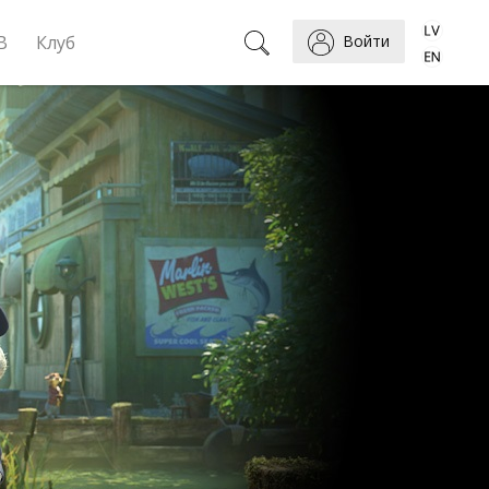
B
Клуб
Войти