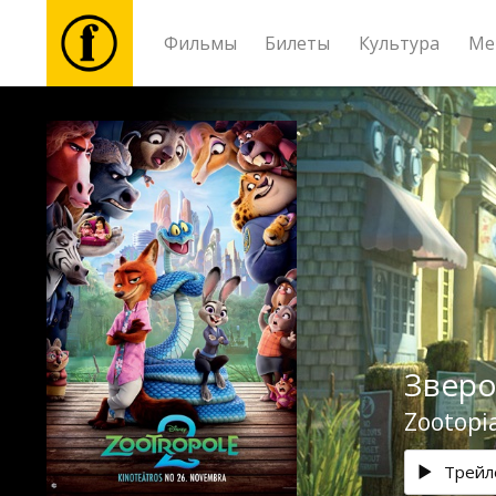
Фильмы
Билеты
Культура
Ме
Фильмы
Билеты
Культура
Мероприятия
Зверо
Новости
Zootopi
Подарки
Трейл