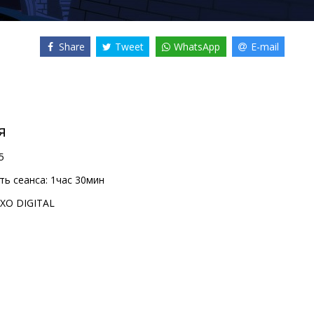
Share
Tweet
WhatsApp
E-mail
я
5
ь сеанса:
1час 30мин
XO DIGITAL