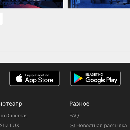
нотеатр
Разное
um Cinemas
FAQ
SI и LUX
✉️ Новостная рассылка