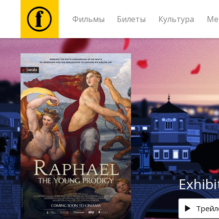
Фильмы
Билеты
Культура
Ме
Фильмы
Билеты
Культура
Мероприятия
Новости
Exhibi
Подарки
Трейл