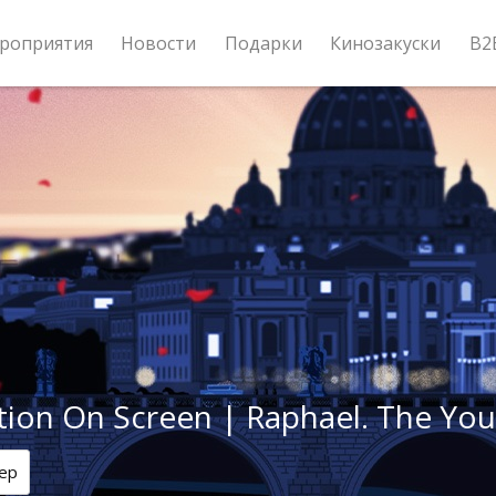
роприятия
Новости
Подарки
Кинозакуски
B2
tion On Screen | Raphael. The Yo
ер