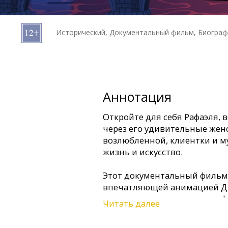
Кинозакуски
Исторический, Документальный фильм, Биограф
B2B
Клуб
Аннотация
Откройте для себя Рафаэля, 
через его удивительные жен
возлюбленной, клиентки и м
жизнь и искусство.
Этот документальный фильм 
впечатляющей анимацией Д
ключевые моменты, где миф 
Читать далее
ранней утраты матери до же
он раскрывает образы — ре