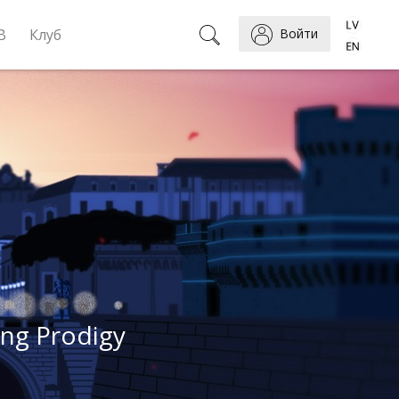
B
Клуб
Войти
ung Prodigy