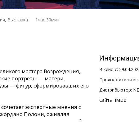
ия, Выставка
1час 30мин
Информаци
В кино с:
29.04.202
великого мастера Возрождения,
ские портреты — матери,
Продолжительност
узы — фигур, сформировавших его
Дистрибьютор:
NE
Сайты:
IMDB
сочетает экспертные мнения с
жордано Полони, оживляя
и реальность переплетаются. От
нщин, повлиявших на его успех,
альных и воображаемых — которые