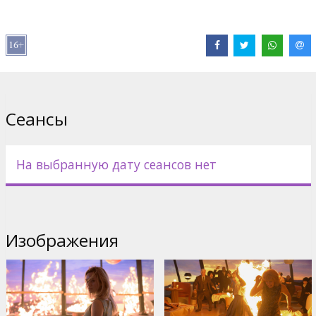
Дистрибьютор:
Acme Film SIA
Pежиссер :
Zach Lipovsky
,
Adam B. Stein
В ролях:
Tony Todd
,
Rya Kihlstedt
,
Brec Bassinger
Сайты:
IMDB
,
Официальный сайт
Сеансы
На выбранную дату сеансов нет
Изображения