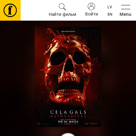
Войти
Найти фильм
Menu
Фильмы
Билеты
Культура
Мероприятия
Новости
Подарки