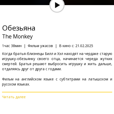
Кинозакуски
B2B
Обезьяна
Клуб
The Monkey
1час 38мин
|
Фильм ужасов
|
В кино с:
21.02.2025
Когда братья-близнецы Билл и Хэл находят на чердаке старую
игрушку-обезьянку своего отца, начинается череда жутких
смертей. Братья решают выбросить игрушку и жить дальше,
отдаляясь друг от друга с годами.
Фильм на английском языке с субтитрами на латышском и
русском языках.
Читать далее
Дистрибьютор:
Acme Film SIA
Pежиссер :
Oz Perkins
В ролях:
Theo James
,
Tatiana Maslany
,
Rohan Campbell
,
Elijah