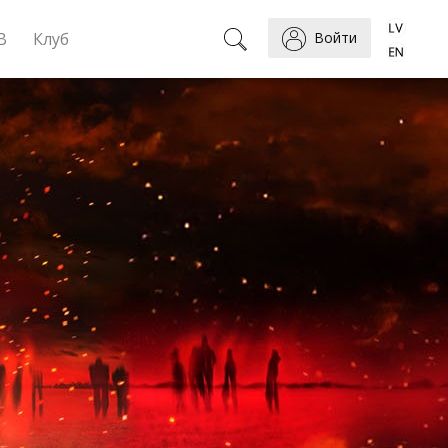
B
Клуб
Войти