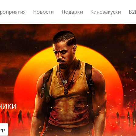
роприятия
Новости
Подарки
Кинозакуски
B2
ники
ер