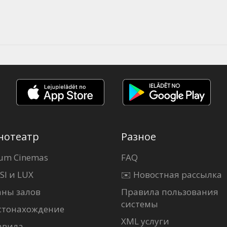
нотеатр
Разное
um Cinemas
FAQ
SI и LUX
✉️ Новостная рассылка
аны залов
Правила пользования
системы
стонахождение
XML услуги
авила