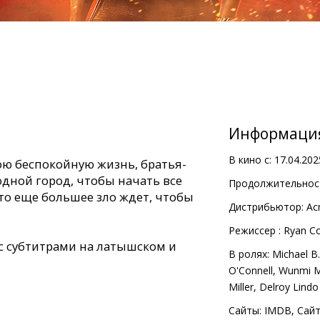
Информаци
В кино с:
17.04.202
ою беспокойную жизнь, братья-
дной город, чтобы начать все
Продолжительност
то еще большее зло ждет, чтобы
Дистрибьютор:
Ac
Pежиссер :
Ryan Co
с субтитрами на латышском и
В ролях:
Michael B.
O'Connell
,
Wunmi 
Miller
,
Delroy Lindo
Сайты:
IMDB
,
Сай