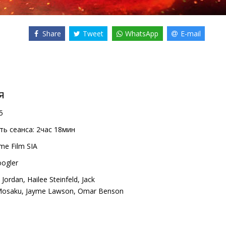
Share
Tweet
WhatsApp
E-mail
я
5
ь сеанса:
2час 18мин
me Film SIA
ogler
 Jordan
,
Hailee Steinfeld
,
Jack
Mosaku
,
Jayme Lawson
,
Omar Benson
т