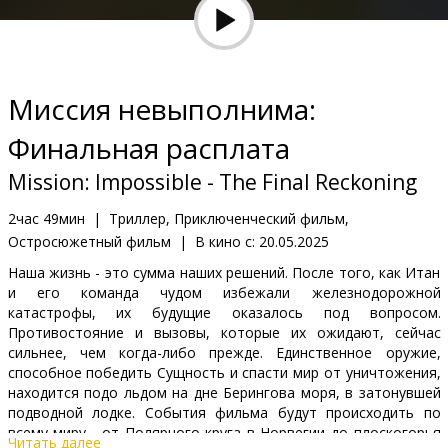
Кинозакуски
B2B
Миссия невыполнима:
Клуб
Финальная расплата
Mission: Impossible - The Final Reckoning
2час 49мин
|
Триллер, Приключенческий фильм,
Остросюжетный фильм
|
В кино с:
20.05.2025
Наша жизнь - это сумма наших решений. После того, как Итан
и его команда чудом избежали железнодорожной
катастрофы, их будущие оказалoсь под вопросом.
Противостояние и вызовы, которые их ожидают, сейчас
сильнее, чем когда-либо прежде. Единственное оружие,
способное победить Сущность и спасти мир от уничтожения,
находится подо льдом на дне Берингова моря, в затонувшей
подводной лодке. События фильма будут происходить по
всему миру - от Полярного круга в Норвегии до плоскогорья
Читать далее