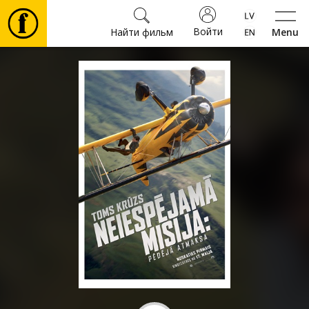
Войти
Найти фильм
Menu
Фильмы
Билеты
Культура
Мероприятия
Новости
Подарки