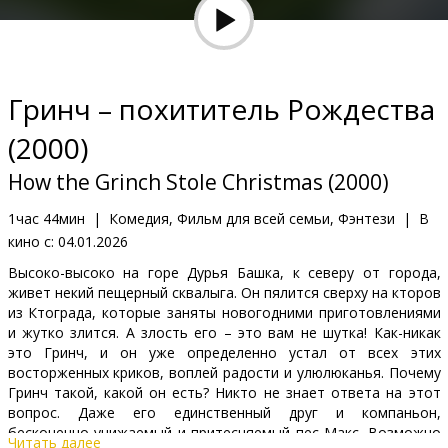
Кинозакуски
B2B
Гринч – похититель Рождества
Клуб
(2000)
How the Grinch Stole Christmas (2000)
1час 44мин
|
Комедия, Фильм для всей семьи, Фэнтези
|
В
кино с:
04.01.2026
Высоко-высоко на горе Дурья Башка, к северу от города,
живет некий пещерный сквалыга. Он пялится сверху на кторов
из Ктограда, которые заняты новогодними приготовлениями
и жутко злится. А злость его – это вам не шутка! Как-никак
это Гринч, и он уже определенно устал от всех этих
восторженных криков, воплей радости и улюлюканья. Почему
Гринч такой, какой он есть? Никто не знает ответа на этот
вопрос. Даже его единственный друг и компаньон,
бесконечно унижаемый и притесняемый пес Макс. Возможно
Читать далее