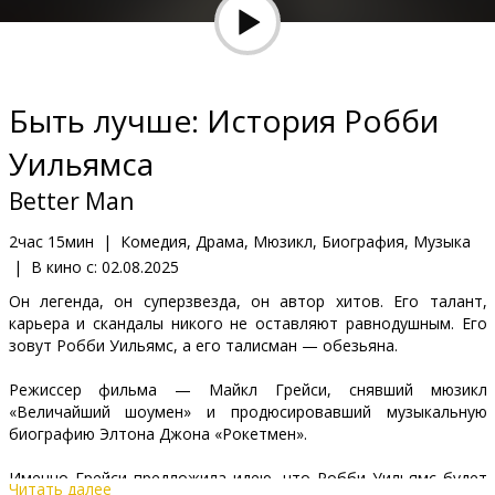
Кинозакуски
B2B
Быть лучше: История Робби
Клуб
Уильямса
Better Man
2час 15мин
|
Комедия, Драма, Мюзикл, Биография, Музыка
|
В кино с:
02.08.2025
Он легенда, он суперзвезда, он автор хитов. Его талант,
карьера и скандалы никого не оставляют равнодушным. Его
зовут Робби Уильямс, а его талисман — обезьяна.
Режиссер фильма — Майкл Грейси, снявший мюзикл
«Величайший шоумен» и продюсировавший музыкальную
биографию Элтона Джона «Рокетмен».
Именно Грейси предложила идею, что Робби Уильямс будет
Читать далее