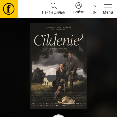
Войти
Найти фильм
Menu
Фильмы
Билеты
Культура
Мероприятия
Новости
Подарки