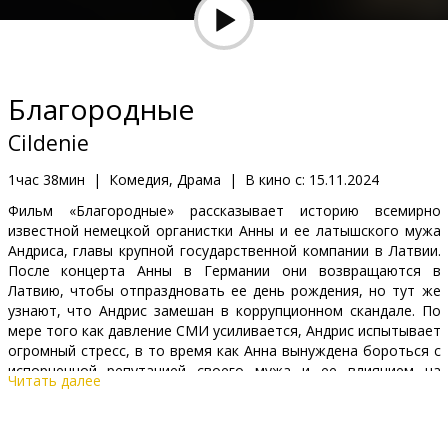
Кинозакуски
B2B
Благородные
Клуб
Cildenie
1час 38мин
|
Комедия, Драма
|
В кино с:
15.11.2024
Фильм «Благородные» рассказывает историю всемирно
известной немецкой органистки Анны и ее латышского мужа
Андриса, главы крупной государственной компании в Латвии.
После концерта Анны в Германии они возвращаются в
Латвию, чтобы отпраздновать ее день рождения, но тут же
узнают, что Андрис замешан в коррупционном скандале. По
мере того как давление СМИ усиливается, Андрис испытывает
огромный стресс, в то время как Анна вынуждена бороться с
испорченной репутацией своего мужа и ее влиянием на
Читать далее
собственную карьеру музыканта.
Фильм на латышском, английском и немецком языках с