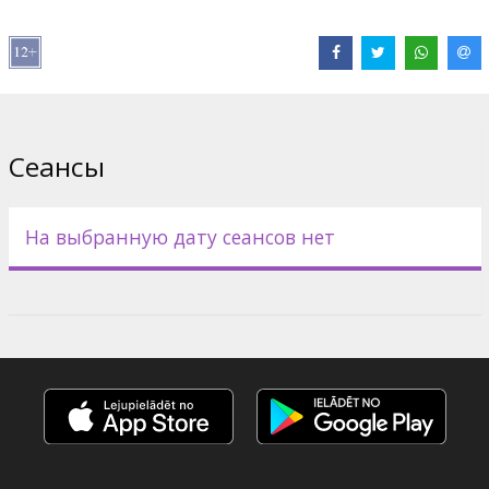
вечером 22 октября, будьте готовы к долгой ночи!
Примерный план вечера (время может немного измениться):
🕗 20:00 "Venom" (2018)
🕙 22:00 "Venom: Let There Be Carnage" (2021)
Сеансы
🕛 23:59 "Venom: The Last Dance" (2024) полуночная премьера!
Фильмы на английском языке с субтитрами на латышском и
На выбранную дату сеансов нет
русском языках.
Дистрибьютор:
Acme Film SIA
Pежиссер :
Andy Serkis
,
Ruben Fleischer
,
Kelly Marcel
В ролях:
Tom Hardy
,
Michelle Williams
,
Riz Ahmed
,
Woody
Harrelson
,
Juno Temple
,
Alanna Ubach