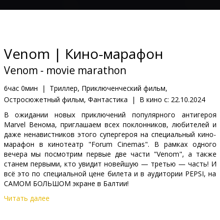
Кинозакуски
B2B
Venom | Кино-марафон
Клуб
Venom - movie marathon
6час 0мин
|
Триллер, Приключенческий фильм,
Остросюжетный фильм, Фантастика
|
В кино с:
22.10.2024
В ожидании новых приключений популярного антигероя
Marvel Венома, приглашаем всех поклонников, любителей и
даже ненавистников этого супергероя на специальный кино-
марафон в кинотеатр "Forum Cinemas". В рамках одного
вечера мы посмотрим первые две части "Venom", а также
станем первыми, кто увидит новейшую — третью — часть! И
всё это по специальной цене билета и в аудитории PEPSI, на
САМОМ БОЛЬШОМ экране в Балтии!
Читать далее
Перед третьим фильмом вас ждёт специальная ВИКТОРИНА
для фанатов "Venom" с ценными призами! Увидимся уже