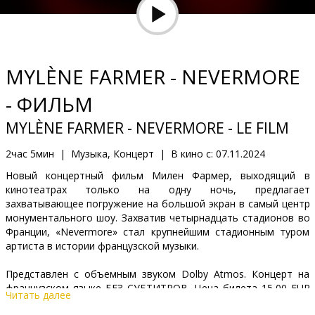
Кинозакуски
B2B
MYLÈNE FARMER - NEVERMORE
Клуб
- ФИЛЬМ
MYLÈNE FARMER - NEVERMORE - LE FILM
2час 5мин
|
Музыка, Концерт
|
В кино с:
07.11.2024
Новый концертный фильм Милен Фармер, выходящий в
кинотеатрах только на одну ночь, предлагает
захватывающее погружение на большой экран в самый центр
монументального шоу. Захватив четырнадцать стадионов во
Франции, «Nevermore» стал крупнейшим стадионным туром
артиста в истории французской музыки.
Представлен с объемным звуком Dolby Atmos. Концерт на
французском языке БЕЗ СУБТИТРОВ. Цена билета 15,00 EUR
Читать далее
(скидки и подарочные карты не применяются).