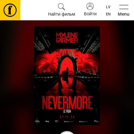
Войти
Найти фильм
Menu
Фильмы
Билеты
Культура
Мероприятия
Новости
Подарки