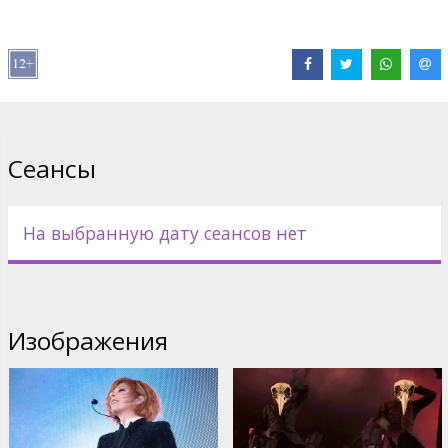
Дистрибьютор:
Pathé Live
Pежиссер :
François Hanss
В ролях:
Mylène Farmer
Сайты:
Официальный сайт
Сеансы
На выбранную дату сеансов нет
Изображения