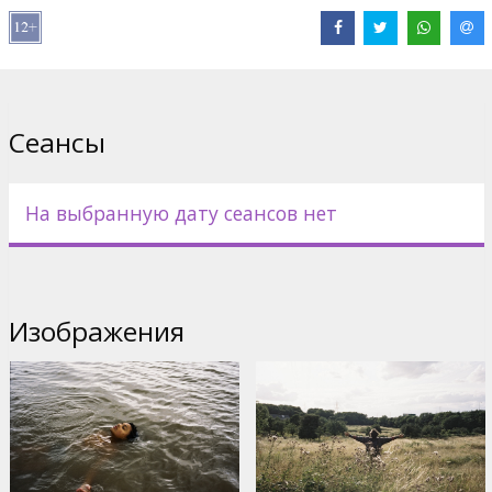
во ржи», разворачивается в Нигде, Англия. Британский
режиссер Арнольд на протяжении своей 30-летней карьеры
постоянно исследует социальные и антропологические темы,
будь то приезд отчима в «Рыбном резервуаре» (2009),
путешествие потерянных душ в «Американском меде» (2016)
или жизнь дойной коровы в «Корове» (2021). Ее последний
Сеансы
фильм привносит нотки магического реализма. Эта драма о
поисках идентичности молодой девушки, участвовавшая в
основном конкурсе Каннского фестиваля, черпает свою
обезоруживающую силу в ансамбле актеров: жизнерадостной
На выбранную дату сеансов нет
дебютантке Никии Адамс, обаятельных Франце Роговски
(«Большая свобода» (2021)) и Барри Кеогане («Солтберн»
(2023)).
Фильм на английском языке с субтитрами на латышском.
Изображения
Дистрибьютор:
Kino Pavasaris Distribution
Pежиссер :
Andrea Arnold
В ролях:
Nykiya Adams
,
Barry Keoghan
,
Franz Rogowski
Сайты:
IMDB