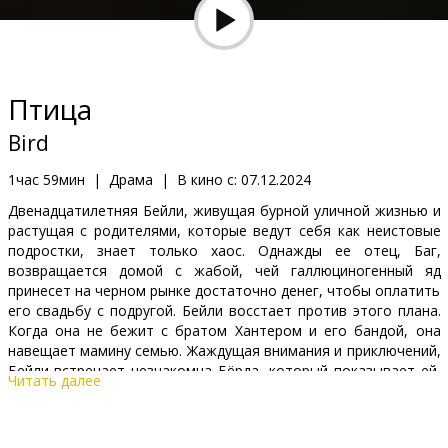
Кинозакуски
B2B
Птица
Клуб
Bird
1час 59мин
|
Драма
|
В кино с:
07.12.2024
Двенадцатилетняя Бейли, живущая бурной уличной жизнью и
растущая с родителями, которые ведут себя как неистовые
подростки, знает только хаос. Однажды ее отец, Баг,
возвращается домой с жабой, чей галлюциногенный яд
принесет на черном рынке достаточно денег, чтобы оплатить
его свадьбу с подругой. Бейли восстает против этого плана.
Когда она не бежит с братом Хантером и его бандой, она
навещает мамину семью. Жаждущая внимания и приключений,
Бейли встречает незнакомца Бёрда, который показывает ей,
Читать далее
что жизнь может измениться к лучшему.
Энергичная и остросюжетная история, напоминающая «Ловца