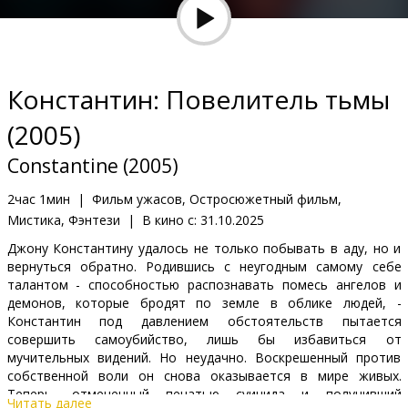
Кинозакуски
B2B
Константин: Повелитель тьмы
Клуб
(2005)
Constantine (2005)
2час 1мин
|
Фильм ужасов, Остросюжетный фильм,
Мистика, Фэнтези
|
В кино с:
31.10.2025
Джону Константину удалось не только побывать в аду, но и
вернуться обратно. Родившись с неугодным самому себе
талантом - способностью распознавать помесь ангелов и
демонов, которые бродят по земле в облике людей, -
Константин под давлением обстоятельств пытается
совершить самоубийство, лишь бы избавиться от
мучительных видений. Но неудачно. Воскрешенный против
собственной воли он снова оказывается в мире живых.
Теперь, отмеченный печатью суицида и получивший
Читать далее