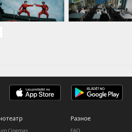
нотеатр
Разное
um Cinemas
FAQ