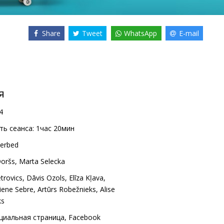
Share
Tweet
WhatsApp
E-mail
я
4
ь сеанса:
1час 20мин
verbed
Doršs
,
Marta Selecka
trovics
,
Dāvis Ozols
,
Elīza Kļava
,
iene Sebre
,
Artūrs Robežnieks
,
Alise
ks
циальная страница
,
Facebook