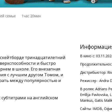
сей семьи
1час 20мин
Информаци
В кино с:
03.11.202
а скейтборде тринадцатилетний
сверхспособности и быстро
Продолжительност
рнем в школе. Его внезапная
Дистрибьютор:
Ri
ния с лучшим другом Томом, и
рать между популярностью и
Pежиссер :
Andra 
В ролях:
Adrians Pe
Emīlija Pavlovska
,
L
 субтитрами на английском
Mankus
,
Gatis Mali
Сайты:
IMDB
,
Офи