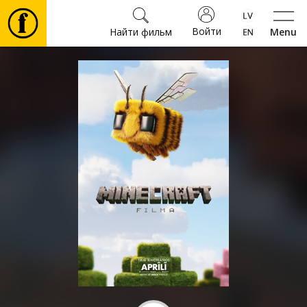
Войти
Найти фильм
Menu
Фильмы
Билеты
Культура
Мероприятия
Новости
Подарки