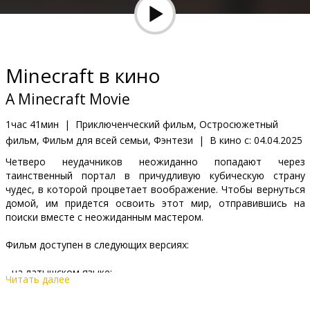
Кинозакуски
B2B
Minecraft в кино
Клуб
A Minecraft Movie
1час 41мин
|
Приключенческий фильм, Остросюжетный
фильм, Фильм для всей семьи, Фэнтези
|
В кино с:
04.04.2025
Четверо неудачников неожиданно попадают через
таинственный портал в причудливую кубическую страну
чудес, в которой процветает воображение. Чтобы вернуться
домой, им придется освоить этот мир, отправившись на
поиски вместе с неожиданным мастером.
Фильм доступен в следующих версиях:
- на латышском языке;
Читать далее
- на русском языке с субтитрами на латышском языке;