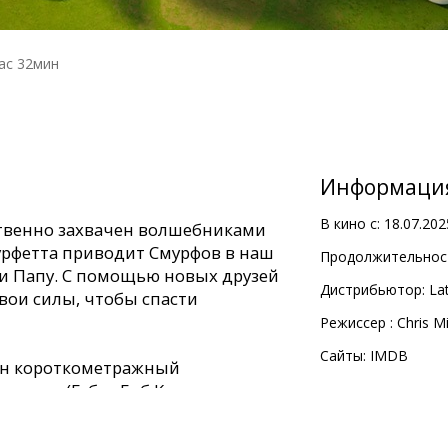
ас 32мин
Информаци
В кино с:
18.07.202
ственно захвачен волшебниками
урфетта приводит Смурфов в наш
Продолжительност
ли Папу. С помощью новых друзей
Дистрибьютор:
Lat
вои силы, чтобы спасти
Pежиссер :
Chris Mi
Сайты:
IMDB
ан короткометражный
готов» (Губка Боб Квадратные