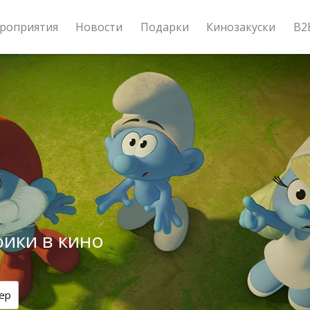
роприятия
Новости
Подарки
Кинозакуски
B2
ики в кино
ер