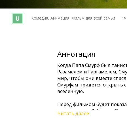
Кинозакуски
Комедия, Анимация, Фильм для всей семьи
1ч
B2B
Клуб
Аннотация
Когда Папа Смурф был таин
Разамелем и Гаргамелем, См
мир, чтобы они вместе спас
Смурфам придется открыть с
вселенную.
Перед фильмом будет показ
анимационный фильм «Заказ 
Читать далее
Штаны).