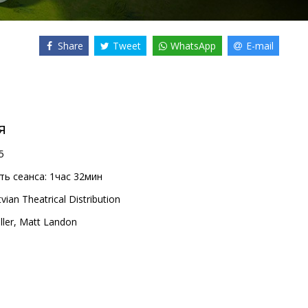
Share
Tweet
WhatsApp
E-mail
я
5
ь сеанса:
1час 32мин
vian Theatrical Distribution
ller
,
Matt Landon