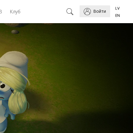
B
Клуб
Войти