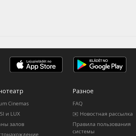
нотеатр
Разное
um Cinemas
FAQ
SI и LUX
✉️ Новостная рассылка
аны залов
Правила пользования
системы
стонахождение