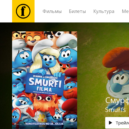
Фильмы
Билеты
Культура
Ме
Фильмы
Билеты
Культура
Мероприятия
Смурф
Новости
Smurfs
Подарки
Трейл