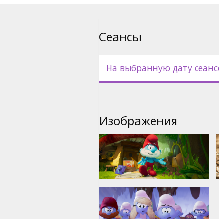
Фильм доступен в следующих
- дублирован на латышский я
Сеансы
- дублирован на русский язы
языке;
На выбранную дату сеанс
- на английском языке с суб
Изображения