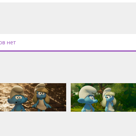
 языковых версиях:
зык;
к с субтитрами на латышском
ов нет
титрами на латышском языке.