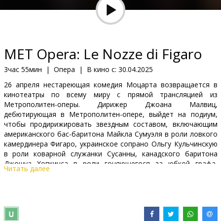
Кинозакуски
B2B
MET Opera: Le Nozze di Figaro
Клуб
3час 55мин
|
Опера
|
В кино с:
30.04.2025
26 апреля нестареющая комедия Моцарта возвращается в
кинотеатры по всему миру с прямой трансляцией из
Метрополитен-оперы. Дирижер Джоана Малвиц,
дебютирующая в Метрополитен-опере, выйдет на подиум,
чтобы продирижировать звездным составом, включающим
американского бас-баритона Майкла Сумуэля в роли ловкого
камердинера Фигаро, украинское сопрано Ольгу Кульчинскую
в роли коварной служанки Сусанны, канадского баритона
Джошуа Хопкинса в роли гоняющегося за юбкой графа,
Читать далее
итальянское сопрано Федерику Ломбарди в роли его
страдающей жены и меццо-сопрано Сан-Ли Пирсу в роли
подростка-пажа Керубино.