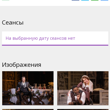
Дистрибьютор:
The Metropolitan Opera
Сайты:
metopera.org
Сеансы
На выбранную дату сеансов нет
Изображения