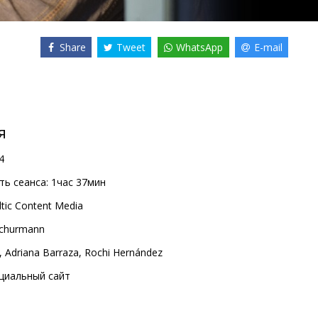
Share
Tweet
WhatsApp
E-mail
я
4
ь сеанса:
1час 37мин
ltic Content Media
Schurmann
,
Adriana Barraza
,
Rochi Hernández
циальный сайт