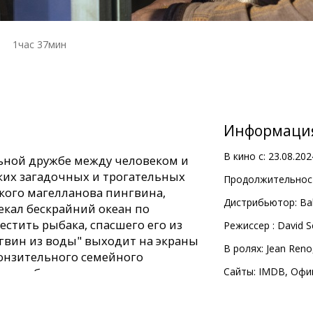
1час 37мин
Информаци
В кино с:
23.08.202
льной дружбе между человеком и
ких загадочных и трогательных
Продолжительност
ького магелланова пингвина,
Дистрибьютор:
Ba
екал бескрайний океан по
естить рыбака, спасшего его из
Pежиссер :
David 
нгвин из воды" выходит на экраны
В ролях:
Jean Reno
онзительного семейного
 дружбе, мужестве, сострадании и
Сайты:
IMDB
,
Офи
долеть даже самые большие
расстояния. Фильм "Пингвин и