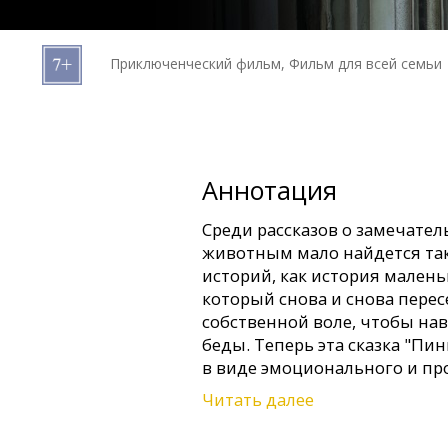
Кинозакуски
Приключенческий фильм, Фильм для всей семьи
B2B
Клуб
Аннотация
Среди рассказов о замечате
животным мало найдется та
историй, как история мален
который снова и снова перес
собственной воле, чтобы нав
беды. Теперь эта сказка "Пи
в виде эмоционального и пр
приключения, путешествия о
Читать далее
силе любви, способной прео
эмоциональные и океанские 