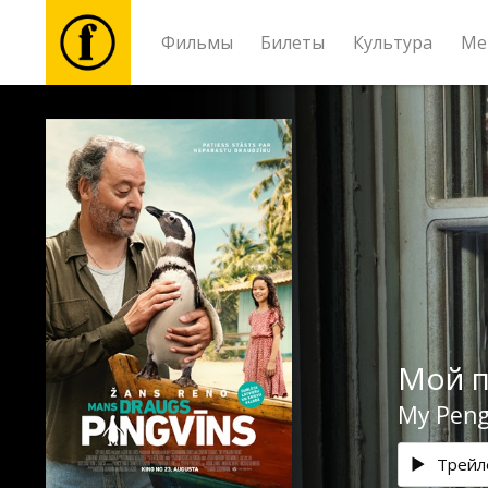
Фильмы
Билеты
Культура
Ме
Фильмы
Билеты
Культура
Мероприятия
Мой п
Новости
My Peng
Подарки
Трейл