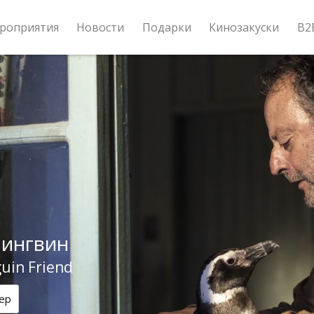
роприятия
Новости
Подарки
Кинозакуски
B2
ингвин
uin Friend
ер