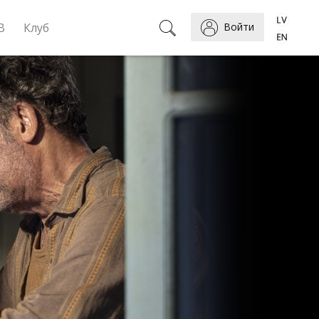
B
Клуб
Войти